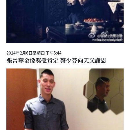
2014年2月6日星期四 下午5:44
張晉奪金像獎受肯定 蔡少芬向天父謝恩