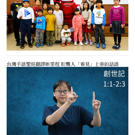
台灣手語聖經翻譯新里程 盼聾人「看見」上帝的話語