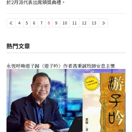
於2月派代表出席頒獎典禮。
4
5
6
7
8
9
10
11
12
13
熱門文章
永恆呼喚遊子歸《遊子吟》作者馮秉誠牧師安息主懷