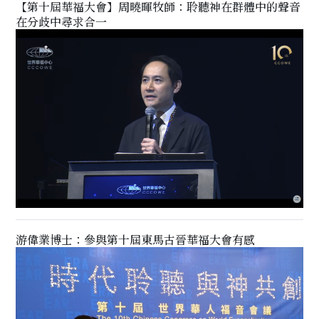
【第十屆華福大會】周曉暉牧師：聆聽神在群體中的聲音
在分歧中尋求合一
游偉業博士：參與第十屆東馬古晉華福大會有感