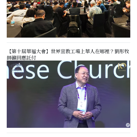
【第十屆華福大會】世界宣教工場上華人在哪裡？劉彤牧
師籲回應託付