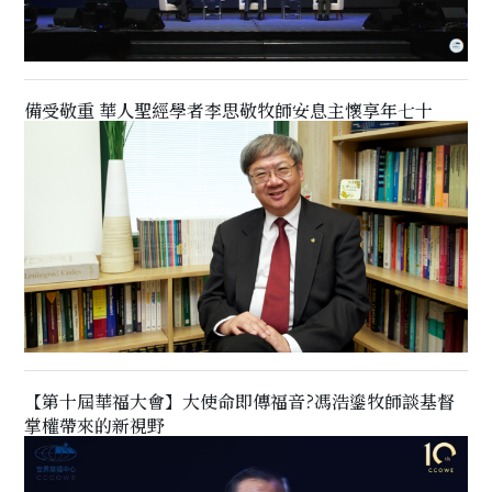
備受敬重 華人聖經學者李思敬牧師安息主懷享年七十
【第十屆華福大會】大使命即傳福音?馮浩鎏牧師談基督
掌權帶來的新視野