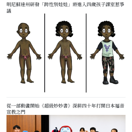
明尼蘇達州研發「跨性別娃娃」將進入四歲孩子課室惹爭
議
從一部動畫開始《超級妙妙書》深耕四十年打開日本福音
宣教之門