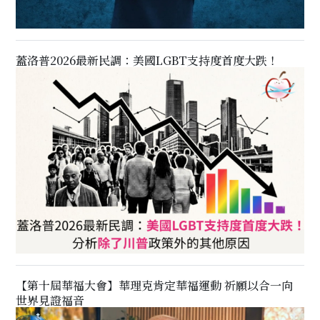
蓋洛普2026最新民調：美國LGBT支持度首度大跌！
【第十屆華福大會】華理克肯定華福運動 祈願以合一向
世界見證福音