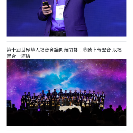
第十屆世界華人福音會議圓滿閉幕：聆聽上帝聲音 以福
音合一連結