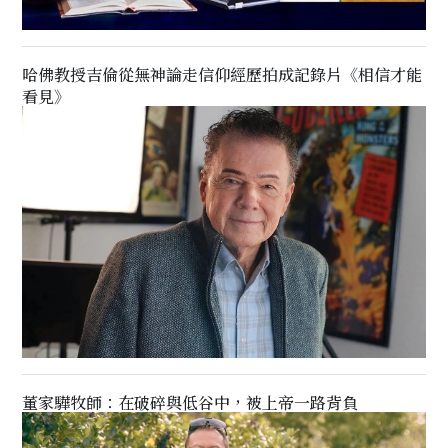
哈佛教授吉倫從無神論走信仰經歷拍成記錄片《相信才能
看見》
董家驊牧師：在破碎與低谷中，被上帝一路背負