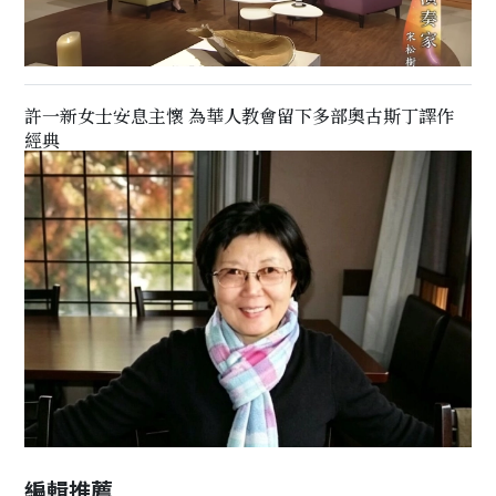
許一新女士安息主懷 為華人教會留下多部奧古斯丁譯作
經典
編輯推薦