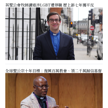
英聖公會牧師講道涉LGBT遭停職 歷上訴七年獲平反
全球聖公宗十年目標：復興百萬教會、領二千萬歸信基督