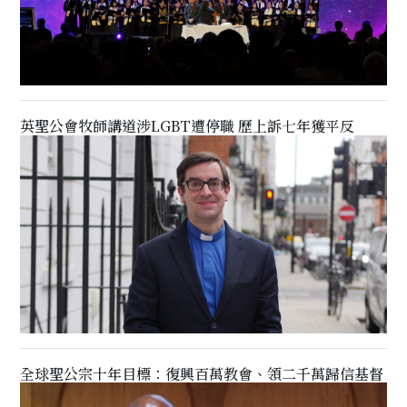
英聖公會牧師講道涉LGBT遭停職 歷上訴七年獲平反
全球聖公宗十年目標：復興百萬教會、領二千萬歸信基督