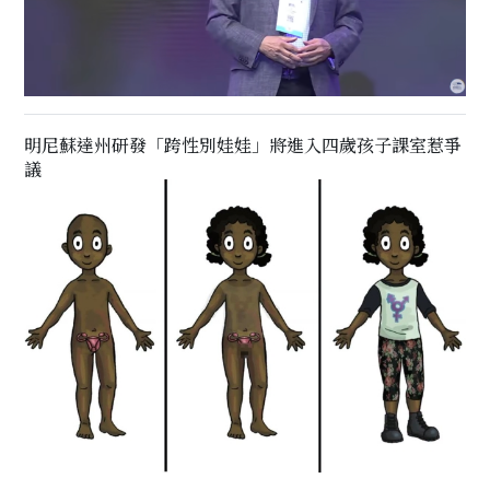
明尼蘇達州研發「跨性別娃娃」將進入四歲孩子課室惹爭
議