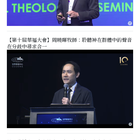
【第十屆華福大會】周曉暉牧師：聆聽神在群體中的聲音
在分歧中尋求合一