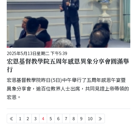
2025年5月13日星期二 下午5:39
宏恩基督教學院五周年感恩異象分享會圓滿舉
行
宏恩基督教學院昨日(5日)中午舉行了五周年感恩午宴暨
異象分享會，逾百位教界人士出席，共同見證上帝帶領的
宏恩。
1
2
3
4
5
6
7
8
9
10