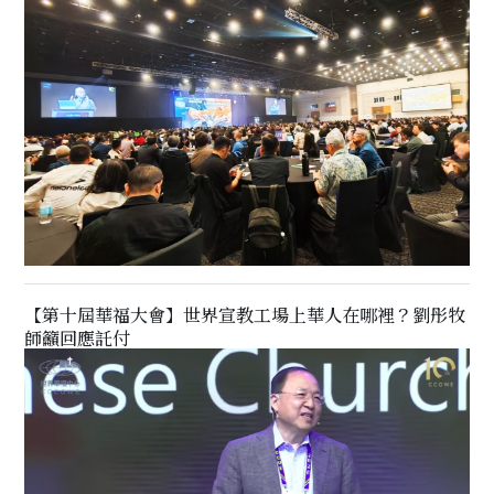
【第十屆華福大會】世界宣教工場上華人在哪裡？劉彤牧
師籲回應託付