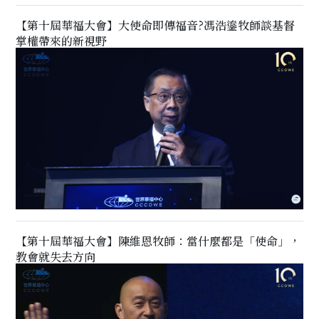
【第十屆華福大會】大使命即傳福音?馮浩鎏牧師談基督
掌權帶來的新視野
【第十屆華福大會】陳維恩牧師：當什麼都是「使命」，
教會就失去方向