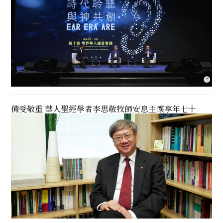
備受敬重 華人聖經學者李思敬牧師安息主懷享年七十