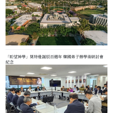
「盼望神學」莫特曼誕辰百週年 韓國弟子辦學術研討會
紀念