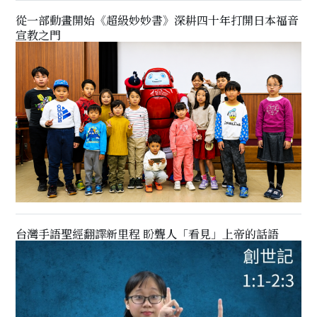
從一部動畫開始《超級妙妙書》深耕四十年打開日本福音
宣教之門
台灣手語聖經翻譯新里程 盼聾人「看見」上帝的話語