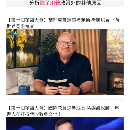
【第十屆華福大會】華理克肯定華福運動 祈願以合一向
世界見證福音
【第十屆華福大會】國際教會逆勢成長 吳錦波牧師：年
青人在尋找新的教會文化！