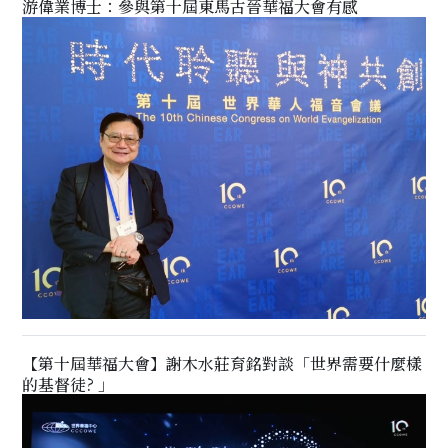
游偉業博士：參與第十屆東馬古晉華福大會有感
【第十屆華福大會】謝木水莊育銘對談「世界需要什麼樣
的基督徒? 」