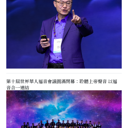
第十屆世界華人福音會議圓滿閉幕：聆聽上帝聲音 以福
音合一連結