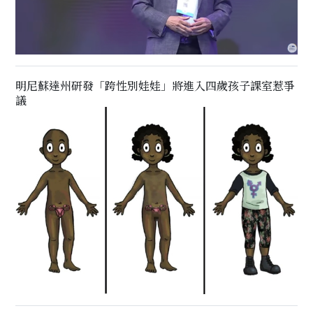
明尼蘇達州研發「跨性別娃娃」將進入四歲孩子課室惹爭
議