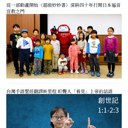
從一部動畫開始《超級妙妙書》深耕四十年打開日本福音
宣教之門
台灣手語聖經翻譯新里程 盼聾人「看見」上帝的話語