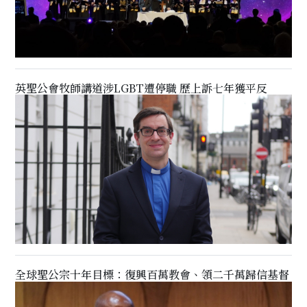
英聖公會牧師講道涉LGBT遭停職 歷上訴七年獲平反
全球聖公宗十年目標：復興百萬教會、領二千萬歸信基督