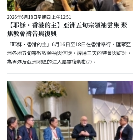
2026年6月18日星期四 上午12:51
【耶穌・香港的主】亞洲五旬宗領袖雲集 聚
焦教會禱告與復興
「耶穌・香港的主」6月16日至18日在香港舉行，匯聚亞
洲各地五旬宗教牧領袖與信徒，透過三天的特會與研討，
為香港及亞洲地區的注入屬靈復興動力。