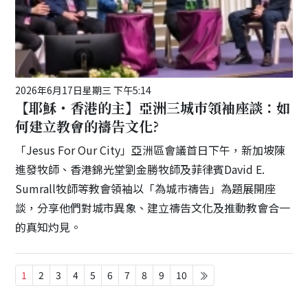
2026年6月17日星期三 下午5:14
【耶穌・香港的主】亞洲三城巿領袖座談：如
何建立教會的禱告文化?
「Jesus For Our City」亞洲區會議首日下午，新加坡陳
進發牧師、香港錦光堂劉金勝牧師及菲律賓David E.
Sumrall牧師等教會領袖以「為城巿禱告」為題展開座
談，分享他們對城市異象、建立禱告文化及推動教會合一
的真知灼見。
1
2
3
4
5
6
7
8
9
10