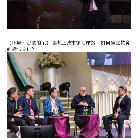
【耶穌・香港的主】亞洲三城巿領袖座談：如何建立教會
的禱告文化?