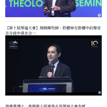
【第十屆華福大會】周曉暉牧師：聆聽神在群體中的聲音
在分歧中尋求合一
游偉業博士：參與第十屆東馬古晉華福大會有感