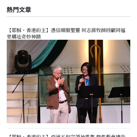
熱門文章
【耶穌・香港的主】憑信順服聖靈 何志滌牧師回顧同福
堂購址奇妙神蹟
【耶穌・香港的主】亞洲五旬宗領袖雲集 聚焦教會禱告