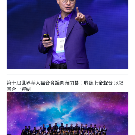
第十屆世界華人福音會議圓滿閉幕：聆聽上帝聲音 以福
音合一連結