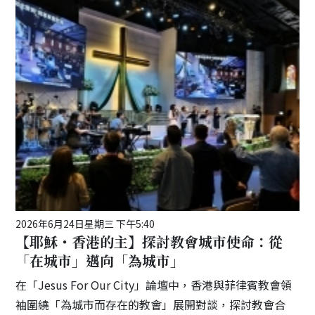
2026年6月24日星期三 下午5:40
【耶穌・香港的主】探討教會城市使命：從
「在城市」邁向「為城市」
在「Jesus For Our City」論壇中，香港與菲律賓教會領
袖圍繞「為城市而存在的教會」展開對談，探討教會合