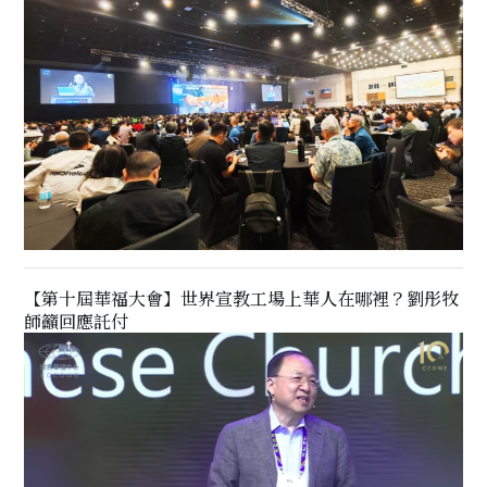
【第十屆華福大會】世界宣教工場上華人在哪裡？劉彤牧
師籲回應託付