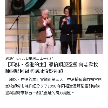
2026年6月26日星期五 上午7:37
【耶穌・香港的主】憑信順服聖靈 何志滌牧
師回顧同福堂購址奇妙神蹟
「耶穌・香港的主」會議的第三天，香港播道會同福堂創
堂牧師何志滌詳細分享了1998 年同福堂憑藉聖靈引導購
置銅鑼灣摩頓台一戲院舊址的奇妙經歷。