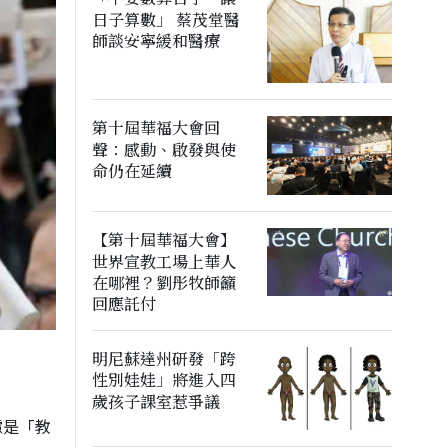
日子算數」 蔡茂堂醫
師談安寧緩和醫療
第十屆華福大會回
聲：感動、啟發與使
命仍在延續
【第十屆華福大會】
世界宣教工場上華人
在哪裡？劉彤牧師籲
回應託付
明尼蘇達州研發「跨
性別娃娃」將進入四
歲孩子課室惹爭議
慮是「教