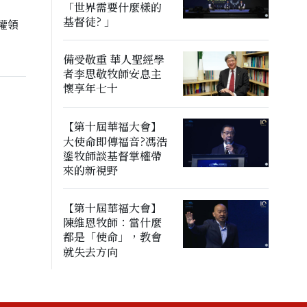
「世界需要什麼樣的
基督徒? 」
民權領
備受敬重 華人聖經學
者李思敬牧師安息主
懷享年七十
【第十屆華福大會】
大使命即傳福音?馮浩
鎏牧師談基督掌權帶
來的新視野
【第十屆華福大會】
陳維恩牧師：當什麼
都是「使命」，教會
就失去方向