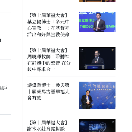
【第十屆華福大會】
葉立揚博士「多元中
心宣教」：在基督裡
活出和好與宣教使命
t
【第十屆華福大會】
周曉暉牧師：聆聽神
在群體中的聲音 在分
歧中尋求合一
游偉業博士：參與第
書用戶
十屆東馬古晉華福大
會有感
【第十屆華福大會】
謝木水莊育銘對談