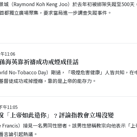
（Raymond Koh Keng Joo）於去年初被綁架失蹤至500天
到首都獨立廣場聚集，要求當局進一步調查失蹤事件。
午11:06
、孫海英靠祈禱成功戒煙成佳話
ld No-Tobacco Day）剛過，「吸煙危害健康」人皆共知，在
基督徒成功戒掉煙癮，靠的是上帝的能存力。
午11:05
說「上帝如此造你」﹖評論指教會立場沒變
e Francis）接見一名男同性戀者。該男性戀稱教宗向他表示「上
番言論引起熱議。