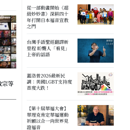
從一部動畫開始《超
級妙妙書》深耕四十
年打開日本福音宣教
之門
台灣手語聖經翻譯新
里程 盼聾人「看見」
上帝的話語
蓋洛普2026最新民
調：美國LGBT支持度
教宗等
首度大跌！
【第十屆華福大會】
華理克肯定華福運動
祈願以合一向世界見
證福音