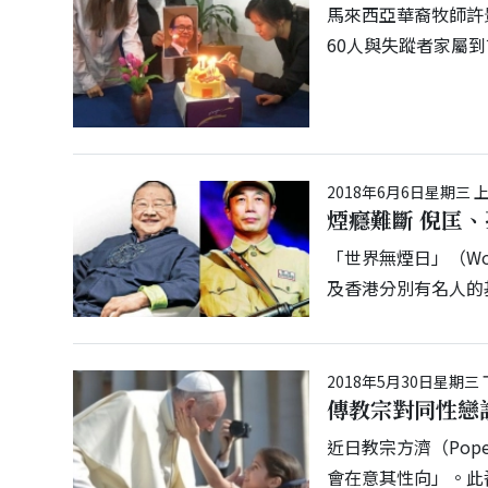
馬來西亞華裔牧師許景城
60人與失蹤者家屬
2018年6月6日星期三 上
煙癮難斷 倪匡
「世界無煙日」（Wor
及香港分別有名人的
2018年5月30日星期三 下
傳教宗對同性戀
近日教宗方濟（Pop
會在意其性向」。此