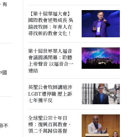
，有
【第十屆華福大會】
國際教會逆勢成長 吳
錦波牧師：年青人在
尋找新的教會文化！
第十屆世界華人福音
會議圓滿閉幕：聆聽
上帝聲音 以福音合一
連結
中國
英聖公會牧師講道涉
LGBT遭停職 歷上訴
七年獲平反
全球聖公宗十年目
標：復興百萬教會、
帝不
領二千萬歸信基督