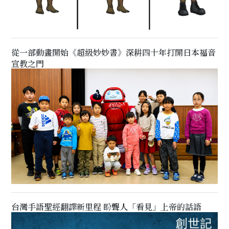
從一部動畫開始《超級妙妙書》深耕四十年打開日本福音
宣教之門
台灣手語聖經翻譯新里程 盼聾人「看見」上帝的話語