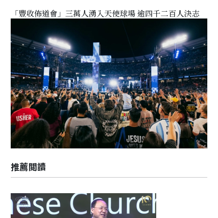
「豐收佈道會」三萬人湧入天使球場 逾四千二百人決志
推薦閲讀