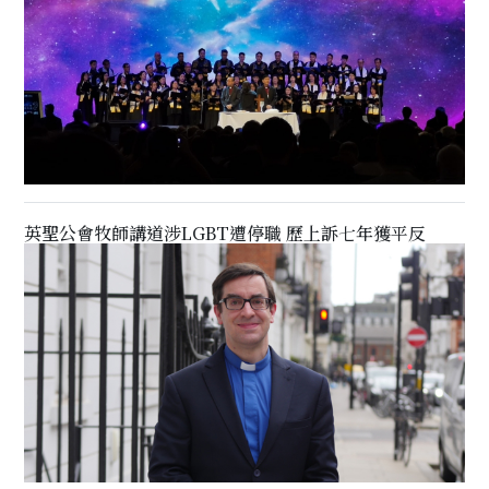
英聖公會牧師講道涉LGBT遭停職 歷上訴七年獲平反