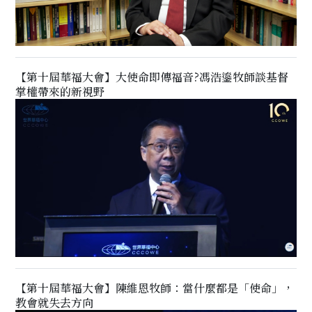
【第十屆華福大會】大使命即傳福音?馮浩鎏牧師談基督
掌權帶來的新視野
【第十屆華福大會】陳維恩牧師：當什麼都是「使命」，
教會就失去方向