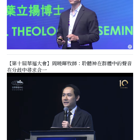
【第十屆華福大會】周曉暉牧師：聆聽神在群體中的聲音
在分歧中尋求合一