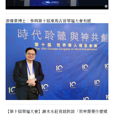
游偉業博士：參與第十屆東馬古晉華福大會有感
【第十屆華福大會】謝木水莊育銘對談「世界需要什麼樣