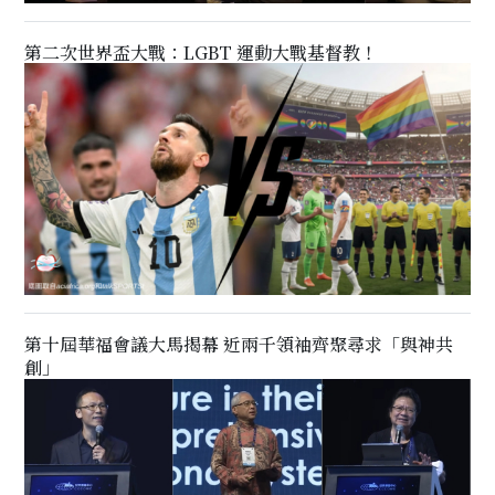
第二次世界盃大戰：LGBT 運動大戰基督教！
第十屆華福會議大馬揭幕 近兩千領袖齊聚尋求「與神共
創」