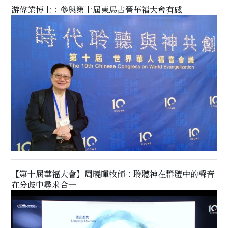
游偉業博士：參與第十屆東馬古晉華福大會有感
【第十屆華福大會】周曉暉牧師：聆聽神在群體中的聲音
在分歧中尋求合一