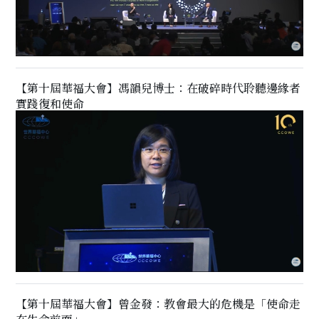
【第十屆華福大會】馮韻兒博士：在破碎時代聆聽邊緣者
實踐復和使命
【第十屆華福大會】曾金發：教會最大的危機是「使命走