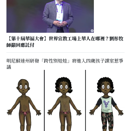
【第十屆華福大會】世界宣教工場上華人在哪裡？劉彤牧
師籲回應託付
明尼蘇達州研發「跨性別娃娃」將進入四歲孩子課室惹爭
議