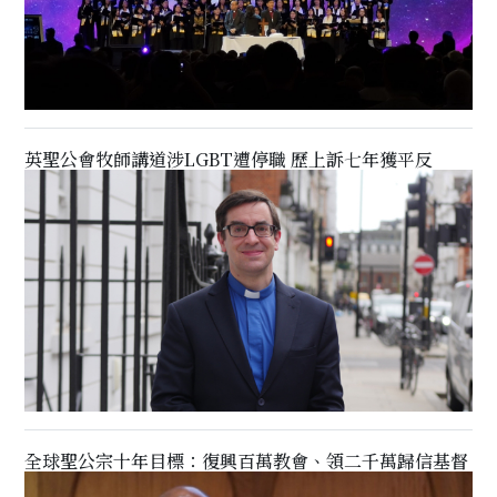
英聖公會牧師講道涉LGBT遭停職 歷上訴七年獲平反
全球聖公宗十年目標：復興百萬教會、領二千萬歸信基督