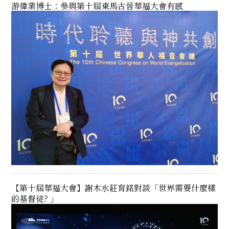
游偉業博士：參與第十屆東馬古晉華福大會有感
【第十屆華福大會】謝木水莊育銘對談「世界需要什麼樣
的基督徒? 」