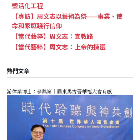
塑活化工程
【專訪】周文志以藝術為祭——事業、使
命和家庭踐行信仰
【當代藝粹】周文志：宣教路
【當代藝粹】周文志：上帝的揀選
熱門文章
游偉業博士：參與第十屆東馬古晉華福大會有感