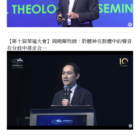
【第十屆華福大會】周曉暉牧師：聆聽神在群體中的聲音
在分歧中尋求合一