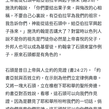
上帝能從石頭中給亞伯拉罕興起子孫來 (路3:8)。
施洗約翰說，「你們要結出果子來，與悔改的心相
稱，不要自己心裏說，有亞伯拉罕為我們的祖宗。
我告訴你們，神能從這些石頭中，給亞伯拉罕興起
子孫來。」施洗約翰是否講大了？對當時以色列人
說不是你的祖先是門徒你必然是上帝喜悅的兒子，
外邦人也可以成為基督徒。約翰拿了石頭來當作例
子，原來石頭都是有角色的。
石頭是昔日上帝與人立約的見證 (書24:27)。「約
書亞就與百姓立約，在示劍為他們立定律例典章。
又將一塊大石頭，立在橡樹下耶和華的聖所旁邊。
約書亞對百姓說，看哪，這石頭可以向我們作見
證。因為是聽見了耶和華所吩咐我們的一切話，倘