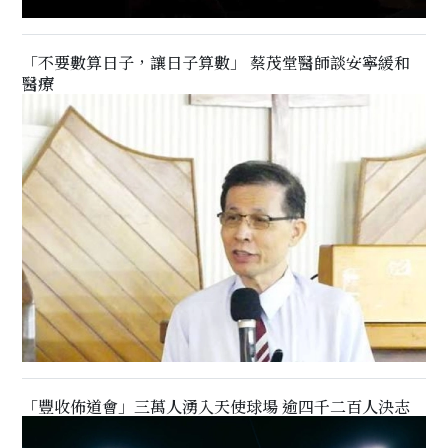
「不要數算日子，讓日子算數」 蔡茂堂醫師談安寧緩和
醫療
「豐收佈道會」三萬人湧入天使球場 逾四千二百人決志