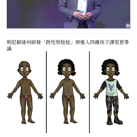
明尼蘇達州研發「跨性別娃娃」將進入四歲孩子課室惹爭
議