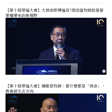
【第十屆華福大會】大使命即傳福音?馮浩鎏牧師談基督
掌權帶來的新視野
【第十屆華福大會】陳維恩牧師：當什麼都是「使命」，
教會就失去方向