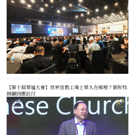
【第十屆華福大會】世界宣教工場上華人在哪裡？劉彤牧
師籲回應託付