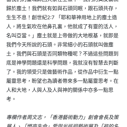
歸於塵土！我們就有如與石頭同眠，跟石頭共存，
生生不息！創世紀2:7 「耶和華神用地上的塵土造
人，將生氣吹在他鼻孔裏，他就成了有靈的活人，
名叫亞當。」塵土就是上帝做的大地根基，就即是
我們今天所說的石頭。非常細小的石頭就叫做塵
土，我們與石頭是否同類物種呢？不過這些問題到
底是神學問題還是科學問題，我就沒有智慧去判斷
了。我的領受只是做藝術作品，從作品中衍生一點
屬靈思考，盼望也為讀者帶來多一點屬靈思考。在
人和大地，人與人及人與神的關係中亦多一點思
考。
專欄作者周文志，「香港藝術動力」創會會長及策
展人、「燃亮生命」愛與光巡迴藝術展及「祢的名