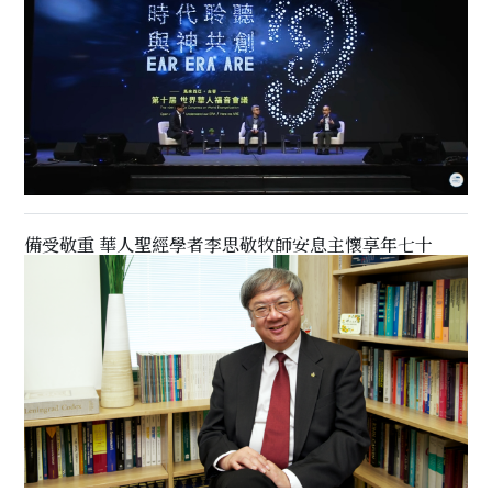
備受敬重 華人聖經學者李思敬牧師安息主懷享年七十