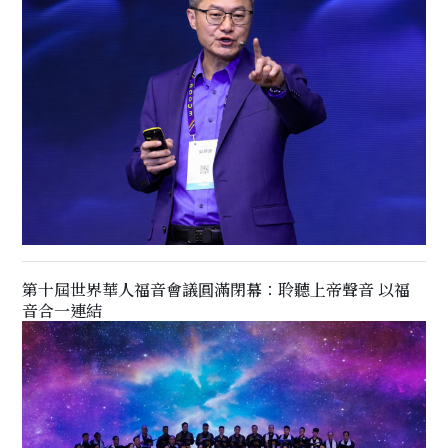
第十屆世界華人福音會議圓滿閉幕：聆聽上帝聲音 以福
音合一連結