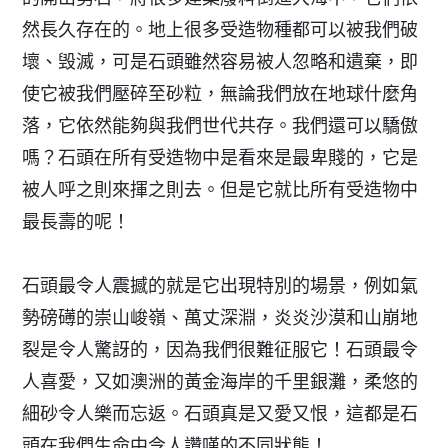
然長久存在的。地上很多受造物種都可以被我們破
壞、毁滅，可是石頭雖然容易被人忽略和遺棄，即
使它被我們壓碎至砂粒，無論我們放在地球什麼角
落，它依然能夠與我們世代共存。我們還可以驕傲
嗎？石頭在所有受造物中是看來是最卑賤的，它是
被人呼之則來揮之則去。但是它就比所有受造物中
最長壽的呢！
石頭最令人震撼的就是它出現特別的場景，例如氣
勢磅礡的崇山峻嶺、萬丈深淵，炎炎沙漠和山崩地
裂是令人驚訝的，因為我們很難征服它！石頭最令
人喜愛，又如澳洲的黃金海岸的千里銀灘，柔悠的
細砂令人樂而忘返。石頭真是又愛又恨，這都是石
頭在我們生命中令人讚嘆的不同狀態！