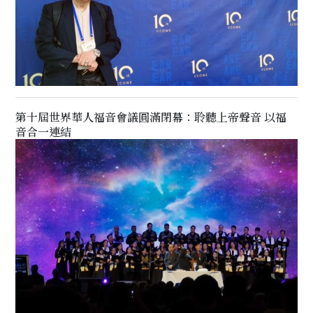
第十屆世界華人福音會議圓滿閉幕：聆聽上帝聲音 以福
音合一連結