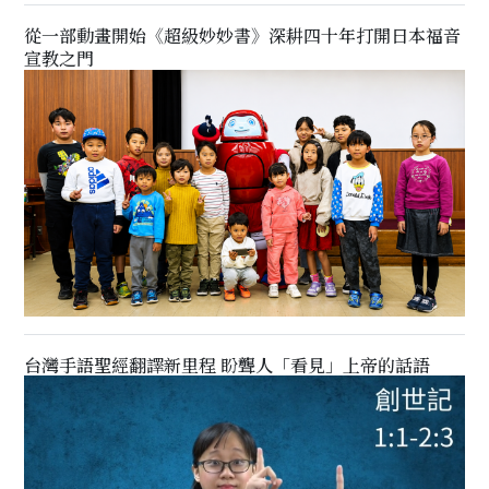
從一部動畫開始《超級妙妙書》深耕四十年打開日本福音
宣教之門
台灣手語聖經翻譯新里程 盼聾人「看見」上帝的話語