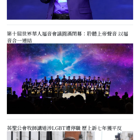
第十屆世界華人福音會議圓滿閉幕：聆聽上帝聲音 以福
音合一連結
英聖公會牧師講道涉LGBT遭停職 歷上訴七年獲平反