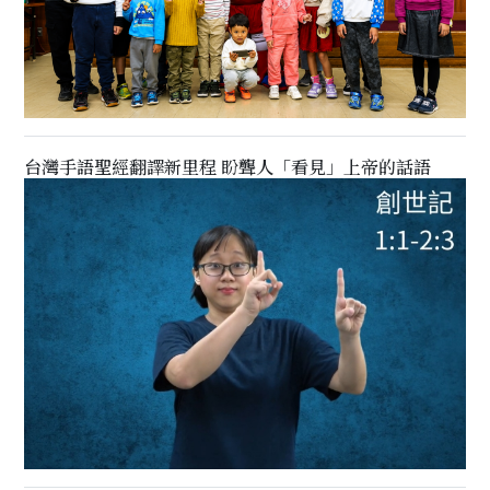
台灣手語聖經翻譯新里程 盼聾人「看見」上帝的話語