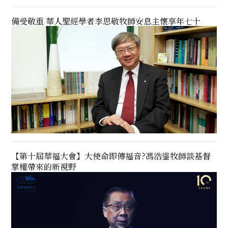
備受敬重 華人聖經學者李思敬牧師安息主懷享年七十
【第十屆華福大會】大使命即傳福音?馮浩鎏牧師談基督
掌權帶來的新視野