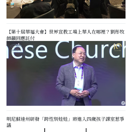
【第十屆華福大會】世界宣教工場上華人在哪裡？劉彤牧
師籲回應託付
明尼蘇達州研發「跨性別娃娃」將進入四歲孩子課室惹爭
議