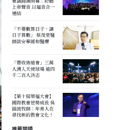
會議圓滿閉幕：聆聽
上帝聲音 以福音合一
連結
「不要數算日子，讓
日子算數」 蔡茂堂醫
師談安寧緩和醫療
「豐收佈道會」三萬
人湧入天使球場 逾四
千二百人決志
【第十屆華福大會】
國際教會逆勢成長 吳
錦波牧師：年青人在
尋找新的教會文化！
推薦閲讀