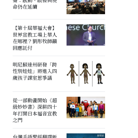
聲：感動、啟發與使
命仍在延續
【第十屆華福大會】
世界宣教工場上華人
在哪裡？劉彤牧師籲
回應託付
明尼蘇達州研發「跨
性別娃娃」將進入四
歲孩子課室惹爭議
從一部動畫開始《超
級妙妙書》深耕四十
年打開日本福音宣教
之門
台灣手語聖經翻譯新