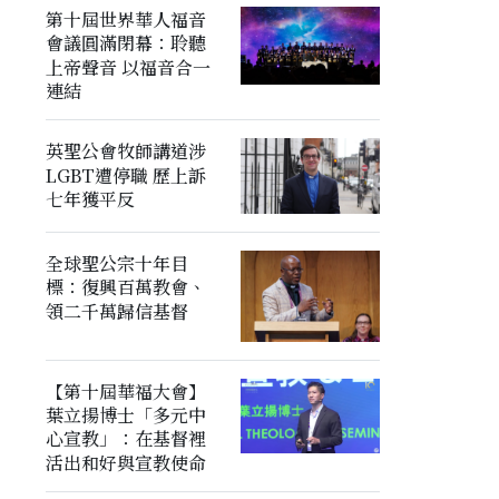
第十屆世界華人福音
會議圓滿閉幕：聆聽
上帝聲音 以福音合一
連結
英聖公會牧師講道涉
LGBT遭停職 歷上訴
七年獲平反
全球聖公宗十年目
標：復興百萬教會、
領二千萬歸信基督
【第十屆華福大會】
葉立揚博士「多元中
心宣教」：在基督裡
活出和好與宣教使命