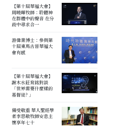
【第十屆華福大會】
周曉暉牧師：聆聽神
在群體中的聲音 在分
歧中尋求合一
游偉業博士：參與第
十屆東馬古晉華福大
會有感
【第十屆華福大會】
謝木水莊育銘對談
「世界需要什麼樣的
基督徒? 」
備受敬重 華人聖經學
者李思敬牧師安息主
懷享年七十