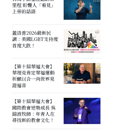
里程 盼聾人「看見」
上帝的話語
蓋洛普2026最新民
調：美國LGBT支持度
首度大跌！
【第十屆華福大會】
華理克肯定華福運動
祈願以合一向世界見
證福音
【第十屆華福大會】
國際教會逆勢成長 吳
錦波牧師：年青人在
尋找新的教會文化！