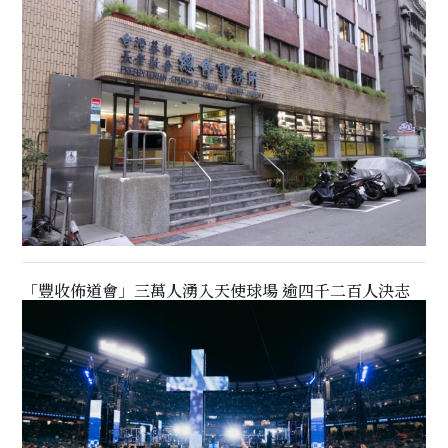
「豐收佈道會」三萬人湧入天使球場 逾四千二百人決志