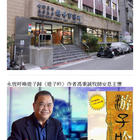
永恆呼喚遊子歸《遊子吟》作者馮秉誠牧師安息主懷