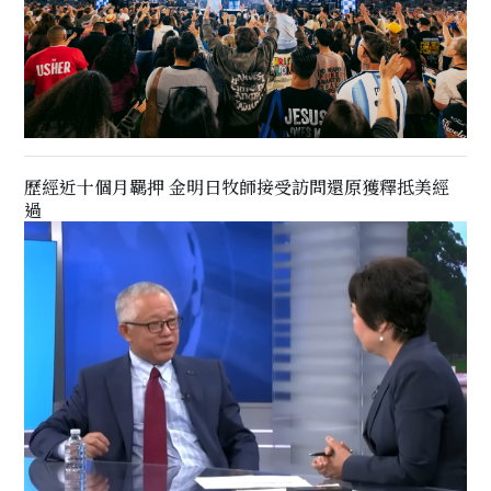
歷經近十個月羈押 金明日牧師接受訪問還原獲釋抵美經
過