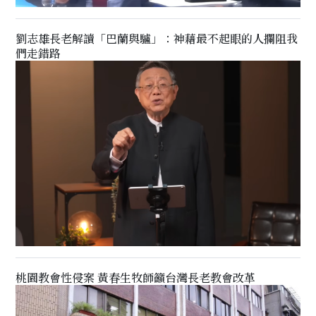
劉志雄長老解讀「巴蘭與驢」：神藉最不起眼的人攔阻我
們走錯路
桃園教會性侵案 黃春生牧師籲台灣長老教會改革