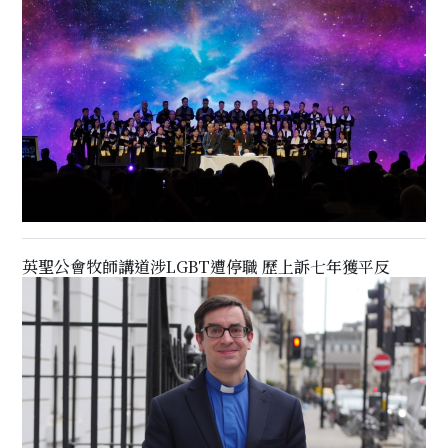
英聖公會牧師講道涉LGBT遭停職 歷上訴七年獲平反