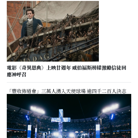
電影《奇異恩典》上映廿週年 威伯福斯榜樣激勵信徒回
應神呼召
「豐收佈道會」三萬人湧入天使球場 逾四千二百人決志