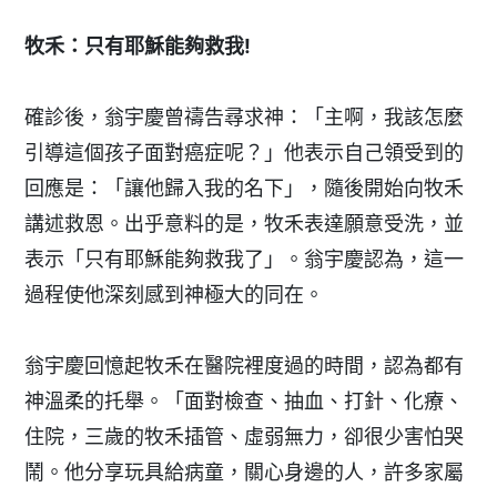
牧禾：只有耶穌能夠救我!
確診後，翁宇慶曾禱告尋求神：「主啊，我該怎麼
引導這個孩子面對癌症呢？」他表示自己領受到的
回應是：「讓他歸入我的名下」，隨後開始向牧禾
講述救恩。出乎意料的是，牧禾表達願意受洗，並
表示「只有耶穌能夠救我了」。翁宇慶認為，這一
過程使他深刻感到神極大的同在。
翁宇慶回憶起牧禾在醫院裡度過的時間，認為都有
神溫柔的托舉。「面對檢查、抽血、打針、化療、
住院，三歲的牧禾插管、虛弱無力，卻很少害怕哭
鬧。他分享玩具給病童，關心身邊的人，許多家屬