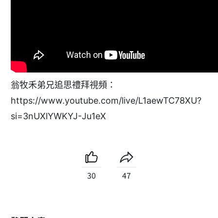
翁牧禾弟兄追思禮拜視頻：
https://www.youtube.com/live/L1aewTC78XU?
si=3nUXlYWKYJ-Ju1eX
30
47