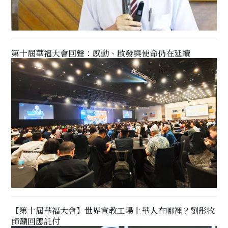
第十屆華福大會回聲：感動、啟發與使命仍在延續
【第十屆華福大會】世界宣教工場上華人在哪裡？劉彤牧
師籲回應託付