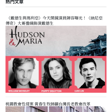
熱門文章
《戴德生與瑪利亞》今天開鏡演員陣容曝光！《納尼亞
傳奇》大哥擔綱飾演戴德生
桃園教會性侵案 黃春生牧師籲台灣長老教會改革