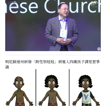
明尼蘇達州研發「跨性別娃娃」將進入四歲孩子課室惹爭
議