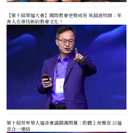
【第十屆華福大會】國際教會逆勢成長 吳錦波牧師：年
青人在尋找新的教會文化！
第十屆世界華人福音會議圓滿閉幕：聆聽上帝聲音 以福
音合一連結