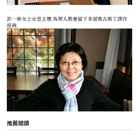
許一新女士安息主懷 為華人教會留下多部奧古斯丁譯作
經典
推薦閲讀