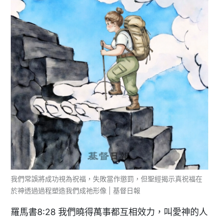
我們常誤將成功視為祝福，失敗當作懲罰，但聖經揭示真祝福在
於神透過過程塑造我們成祂形像 | 基督日報
羅馬書8:28 我們曉得萬事都互相效力，叫愛神的人