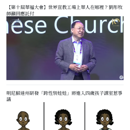
【第十屆華福大會】世界宣教工場上華人在哪裡？劉彤牧
師籲回應託付
明尼蘇達州研發「跨性別娃娃」將進入四歲孩子課室惹爭
議