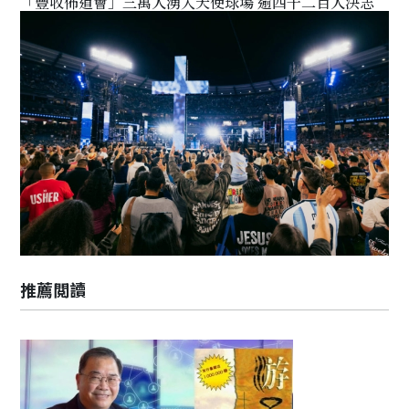
「豐收佈道會」三萬人湧入天使球場 逾四千二百人決志
推薦閲讀