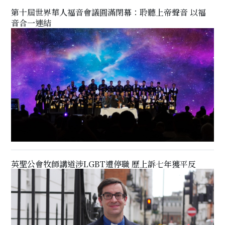
第十屆世界華人福音會議圓滿閉幕：聆聽上帝聲音 以福
音合一連結
英聖公會牧師講道涉LGBT遭停職 歷上訴七年獲平反