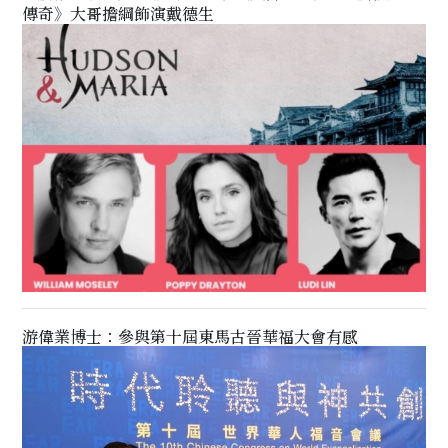
傳奇》大哥擔綱飾演戴德生
游偉業博士：參與第十屆東馬古晉華福大會有感