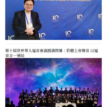
第十屆世界華人福音會議圓滿閉幕：聆聽上帝聲音 以福
音合一連結