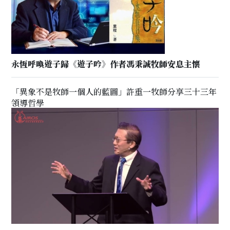
永恆呼喚遊子歸《遊子吟》作者馮秉誠牧師安息主懷
「異象不是牧師一個人的藍圖」許重一牧師分享三十三年
領導哲學