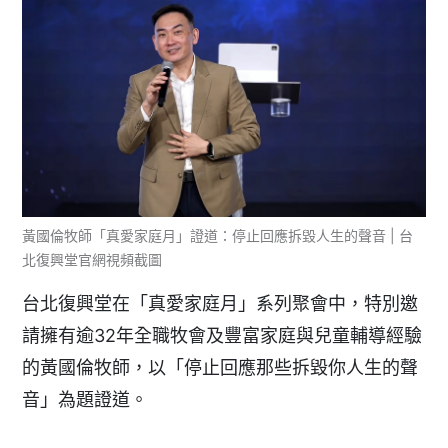
黃國倫牧師「真愛家庭月」證道：停止回應拆毀人生的聲音 | 台
北復興堂官網視頻截圖
台北復興堂在「真愛家庭月」系列聚會中，特別邀
請擁有逾32年全職牧會及豐富家庭與兒童輔導經驗
的黃國倫牧師，以「停止回應那些拆毀你人生的聲
音」為題證道。