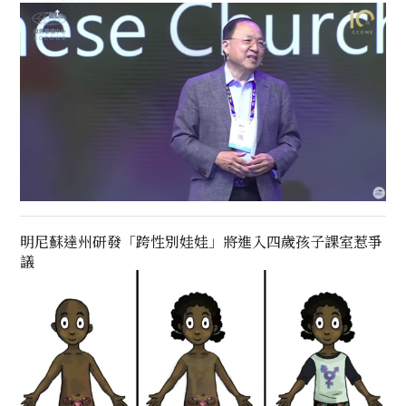
明尼蘇達州研發「跨性別娃娃」將進入四歲孩子課室惹爭
議