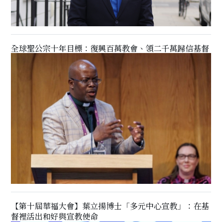
全球聖公宗十年目標：復興百萬教會、領二千萬歸信基督
【第十屆華福大會】葉立揚博士「多元中心宣教」：在基
督裡活出和好與宣教使命