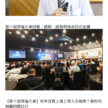
第十屆華福大會回聲：感動、啟發與使命仍在延續
【第十屆華福大會】世界宣教工場上華人在哪裡？劉彤牧
師籲回應託付