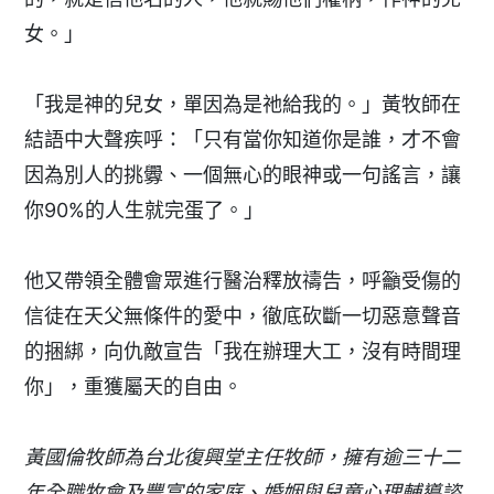
女。」
「我是神的兒女，單因為是祂給我的。」黃牧師在
結語中大聲疾呼：「只有當你知道你是誰，才不會
因為別人的挑釁、一個無心的眼神或一句謠言，讓
你90%的人生就完蛋了。」
他又帶領全體會眾進行醫治釋放禱告，呼籲受傷的
信徒在天父無條件的愛中，徹底砍斷一切惡意聲音
的捆綁，向仇敵宣告「我在辦理大工，沒有時間理
你」，重獲屬天的自由。
黃國倫牧師為台北復興堂主任牧師，擁有逾三十二
年全職牧會及豐富的家庭、婚姻與兒童心理輔導諮