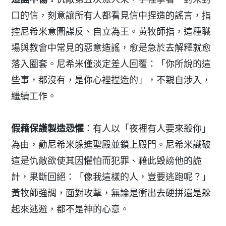
口的信，刻意讓所有人都看見信中捏造的謠言，指
控尼希米意圖謀反、自立為王。黃牧師指，這種職
場與教會中常見的惡意造謠，愈是急於去解釋就愈
落入圈套。尼希米僅淡定差人回覆：「你所說的這
些事，都沒有，是你心裡捏造的」，不親自涉入，
繼續工作。
假藉保護製造恐懼
：有人以「夜裡有人要來殺你」
為由，勸尼希米躲進聖殿並鎖上殿門。尼希米識破
這是仇敵欲使其因懼怕而犯罪、藉此毀謗他的詭
計，果斷回絕：「像我這樣的人，豈要逃跑呢？」
黃牧師強調，面對攻擊，無論是衝出去硬拼還是躲
起來逃避，都不是神的心意。