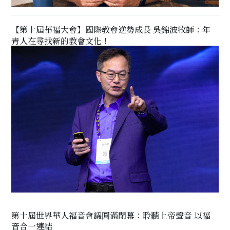
【第十屆華福大會】國際教會逆勢成長 吳錦波牧師：年
青人在尋找新的教會文化！
第十屆世界華人福音會議圓滿閉幕：聆聽上帝聲音 以福
音合一連結