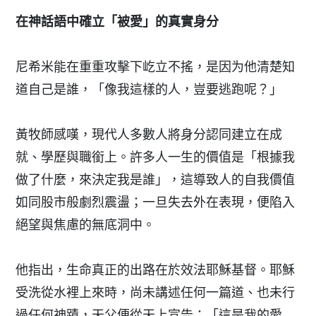
在神話語中確立「被愛」的真實身分
尼希米能在重重攻擊下屹立不搖，是因为他清楚知
道自己是誰，「像我這樣的人，豈要逃跑呢？」
黃牧師感嘆，現代人多數人將身分認同建立在成
就、學歷與職銜上。許多人一生的價值是「根據我
做了什麼，來決定我是誰」，這導致人的自我價值
如同股市般劇烈震盪；一旦失去外在表現，便陷入
絕望與焦慮的無底洞中。
他指出，生命真正的出路在於效法耶穌基督。耶穌
受洗從水裡上來時，尚未講述任何一篇道、也未行
過任何神蹟，天父便從天上宣告：「這是我的愛