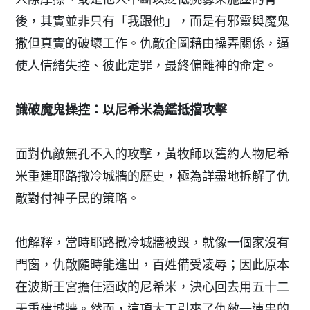
後，其實並非只有「我跟他」，而是有邪靈與魔鬼
撒但真實的破壞工作。仇敵企圖藉由操弄關係，逼
使人情緒失控、彼此定罪，最終偏離神的命定。
識破魔鬼操控：以尼希米為鑑抵擋攻擊
面對仇敵無孔不入的攻擊，黃牧師以舊約人物尼希
米重建耶路撒冷城牆的歷史，極為詳盡地拆解了仇
敵對付神子民的策略。
他解釋，當時耶路撒冷城牆被毀，就像一個家沒有
門窗，仇敵隨時能進出，百姓備受凌辱；因此原本
在波斯王宮擔任酒政的尼希米，決心回去用五十二
天重建城牆。然而，這項大工引來了仇敵一連串的