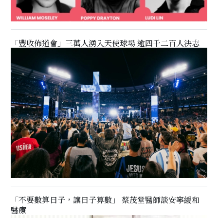
「豐收佈道會」三萬人湧入天使球場 逾四千二百人決志
「不要數算日子，讓日子算數」 蔡茂堂醫師談安寧緩和
醫療