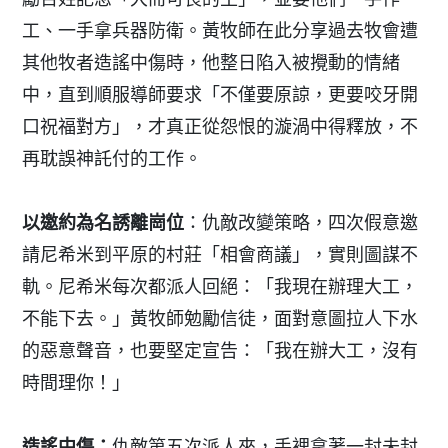
工、一手拿兵器防衛。黃牧師在此分享過去牧會遭
其他牧者造謠中傷時，他整日陷入被攪動的情緒
中，直到順服導師要求「不僅要原諒，更要咬牙開
口祝福對方」，才真正從怨恨的漩渦中得釋放，不
再耽誤神託付的工作。
以邀約為名誘離崗位
：仇敵改變策略，四次假意邀
請尼希米到平原的村莊「相會商議」，實則圖謀不
軌。尼希米每次都派人回絕：「我現在辦理大工，
不能下去。」黃牧師勉勵信徒，面對意圖拉人下水
的惡意聲音，也要堅定宣告：「我在辦大工，沒有
時間理你！」
造謠中傷：
仇敵第五次派人來，手裡拿著一封未封