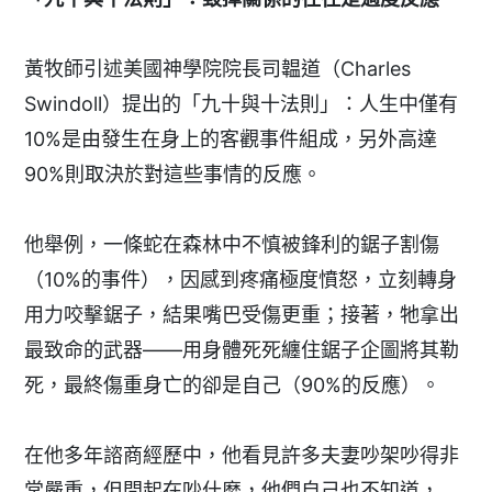
黃牧師引述美國神學院院長司韞道（Charles
Swindoll）提出的「九十與十法則」：人生中僅有
10%是由發生在身上的客觀事件組成，另外高達
90%則取決於對這些事情的反應。
他舉例，一條蛇在森林中不慎被鋒利的鋸子割傷
（10%的事件），因感到疼痛極度憤怒，立刻轉身
用力咬擊鋸子，結果嘴巴受傷更重；接著，牠拿出
最致命的武器——用身體死死纏住鋸子企圖將其勒
死，最終傷重身亡的卻是自己（90%的反應）。
在他多年諮商經歷中，他看見許多夫妻吵架吵得非
常嚴重，但問起在吵什麼，他們自己也不知道，