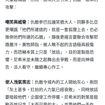
攻擊：
嘲笑與威脅：
仇敵參巴拉譏笑猶大人，同夥多比亞
更嘲諷「他們所建造的，就是一隻狐狸上去，也必
推倒他們所建的石牆」。隨後更揚言要聯合攻擊耶
路撒冷。黃牧師指，被人瞧不起的言語極具殺傷
力，而恐嚇本質上只是「放話」，目的是製造恐
懼。尼希米並未隨之起舞出去爭戰，而是向神禱
告、派人看守，繼續專心作工。
使人洩氣喪志：
仇敵令城內的工人開始灰心，抱怨
「灰土甚多，扛抬的人力氣已經衰敗」，同時放話
要暗殺他們，企圖使工作停擺。尼希米的對策是鼓
勵百姓記念「大而可畏的主」，並要他們一手作