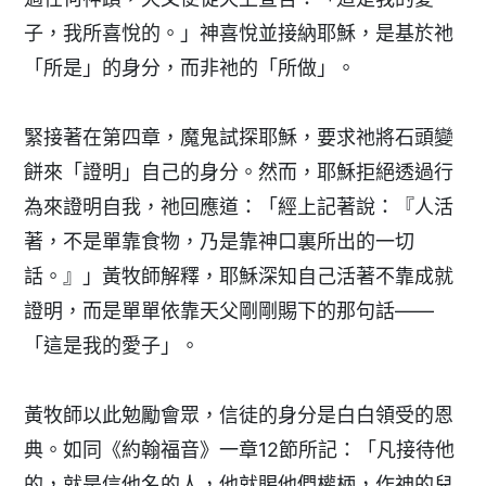
子，我所喜悅的。」神喜悅並接納耶穌，是基於祂
「所是」的身分，而非祂的「所做」。
緊接著在第四章，魔鬼試探耶穌，要求祂將石頭變
餅來「證明」自己的身分。然而，耶穌拒絕透過行
為來證明自我，祂回應道：「經上記著說：『人活
著，不是單靠食物，乃是靠神口裏所出的一切
話。』」黃牧師解釋，耶穌深知自己活著不靠成就
證明，而是單單依靠天父剛剛賜下的那句話——
「這是我的愛子」。
黃牧師以此勉勵會眾，信徒的身分是白白領受的恩
典。如同《約翰福音》一章12節所記：「凡接待他
的，就是信他名的人，他就賜他們權柄，作神的兒