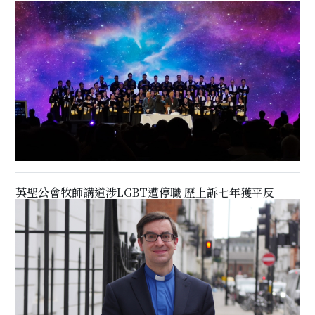
英聖公會牧師講道涉LGBT遭停職 歷上訴七年獲平反