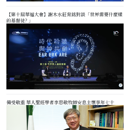
【第十屆華福大會】謝木水莊育銘對談「世界需要什麼樣
的基督徒? 」
備受敬重 華人聖經學者李思敬牧師安息主懷享年七十