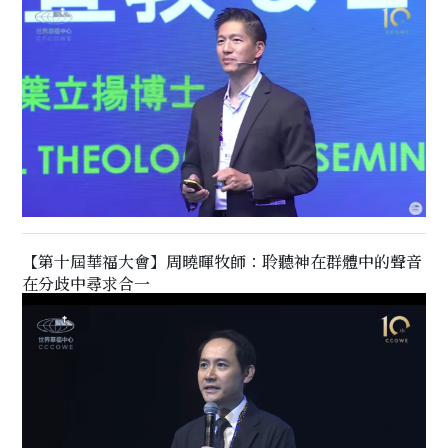
【第十屆華福大會】周曉暉牧師：聆聽神在群體中的聲音
在分歧中尋求合一