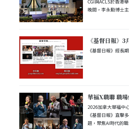
CGI與ACLS於香港
晚間，李永勳博士
《基督日報》3
《基督日報》經長
華福X職聯 職
2026加拿大華福
《基督日報》直擊多
題，聚焦AI時代的職場