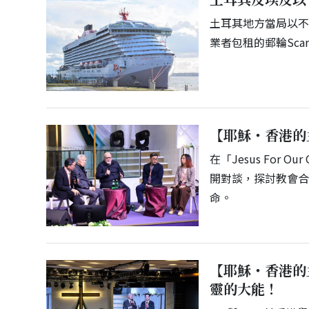
土耳其地方當局以不
業者包租的郵輪Sca
【耶穌・香港的
在「Jesus For
開對談，探討教會
命。
【耶穌・香港的
靈的大能！