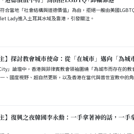
符合當地「社會結構與道德價值」為由，拒絕一艘由美國LGBT
rlet Lady進入土耳其水域及靠港，引發關注。
主】探討教會城市使命：從「在城市」邁向「為城
 Our City」論壇中，香港與菲律賓教會領袖圍繞「為城市而存在的
合一、國度視野、超自然更新，以及香港在當代與普世宣教中的
主】復興之夜韓國李永勳：一手拿著神的話，一手