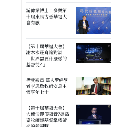
游偉業博士：參與第
十屆東馬古晉華福大
會有感
【第十屆華福大會】
謝木水莊育銘對談
「世界需要什麼樣的
基督徒? 」
備受敬重 華人聖經學
者李思敬牧師安息主
懷享年七十
【第十屆華福大會】
大使命即傳福音?馮浩
鎏牧師談基督掌權帶
來的新視野