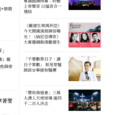
會議圓滿閉幕：聆聽
上帝聲音 以福音合一
Q+旅遊
連結
《戴德生與瑪利亞》
今天開鏡演員陣容曝
光！《納尼亞傳奇》
大哥擔綱飾演戴德生
市」
教會」展
「不要數算日子，讓
日子算數」 蔡茂堂醫
角色與使
師談安寧緩和醫療
「豐收佈道會」三萬
人湧入天使球場 逾四
拿著聖
千二百人決志