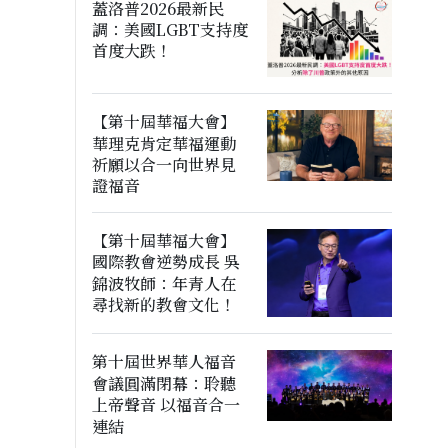
蓋洛普2026最新民
調：美國LGBT支持度
首度大跌！
【第十屆華福大會】
華理克肯定華福運動
祈願以合一向世界見
證福音
【第十屆華福大會】
國際教會逆勢成長 吳
錦波牧師：年青人在
尋找新的教會文化！
第十屆世界華人福音
會議圓滿閉幕：聆聽
上帝聲音 以福音合一
連結