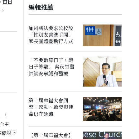
聚。首日
編輯推薦
興。
加州新法要求公校設
「性別友善洗手間」
家長團體憂執行方式
「不要數算日子，讓
日子算數」 蔡茂堂醫
師談安寧緩和醫療
第十屆華福大會回
聲：感動、啟發與使
命仍在延續
」！
心主
勉信徒脫下
【第十屆華福大會】