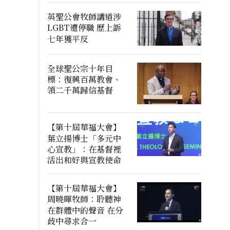
英聖公會牧師講道涉
LGBT遭停職 歷上訴
七年獲平反
全球聖公宗十年目
標：復興百萬教會、
領二千萬歸信基督
【第十屆華福大會】
葉立揚博士「多元中
心宣教」：在基督裡
活出和好與宣教使命
【第十屆華福大會】
周曉暉牧師：聆聽神
在群體中的聲音 在分
歧中尋求合一