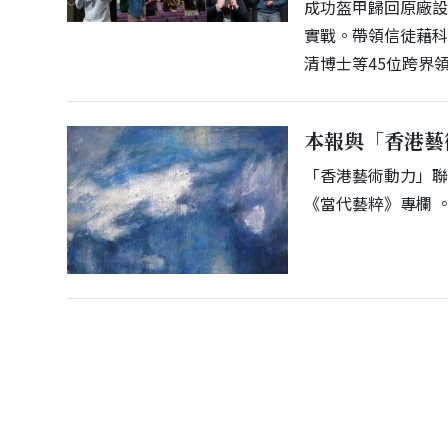
成功盔甲歸回原廠設
實戰。帶領信徒藉
清博士等45位跨界
本報與「香港藝
「香港藝術動力」聯
《當代藝粹》專欄 