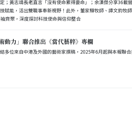
定；黃志靖長老直言「沒有使命累得要命」；余漢傑分享36載
科技賦能，活出雙職事奉新視野！此外，董家驊牧師、譚文鈞牧
領袖齊聚，深度探討科技使命與信仰整合
術動力」聯合推出《當代藝粹》專欄
結多位來自中港及外國的藝術家撰稿，2025年6月起與本報聯合
。