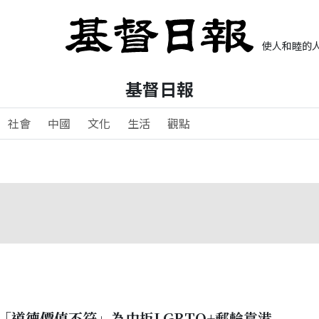
使人和睦的人
基督日報
社會
中國
文化
生活
觀點
「道德價值不符」為由拒LGBTQ+郵輪靠港