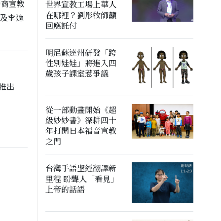
營商宣教
世界宣教工場上華人
在哪裡？劉彤牧師籲
師及李適
回應託付
明尼蘇達州研發「跨
性別娃娃」將進入四
歲孩子課室惹爭議
推出
從一部動畫開始《超
級妙妙書》深耕四十
年打開日本福音宣教
之門
台灣手語聖經翻譯新
里程 盼聾人「看見」
上帝的話語