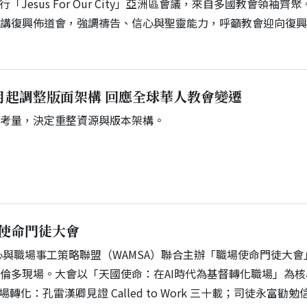
舉行「Jesus For Our City」亞洲區會議，來自多國教會領袖齊
主講復興佈道會，強調禱告、信心與聖靈能力，呼籲教會迎向復
月起調整版面架構 回應全球華人教會變遷
期考量，決定重整資源與版本架構。
場使命門徒大會
中心與職場事工策略聯盟（WAMSA）聯合主辦「職場使命門徒大會
倫多現場。大會以「天國使命：在AI時代為基督轉化職場」為核
轉化：孔雷漢卿見證 Called to Work 三十載；司徒永富勸