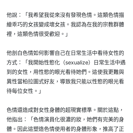
他說：「我希望我從來沒有發現色情。這類色情描
繪乖巧的女孩變成壞女孩。我認為在我的宗教群體
裡，這類色情很受歡迎。」
他剖白色情如何影響自己在日常生活中看待女性的
方式：「我開始性慾化（sexualize）日常生活中遇
到的女性，用性慾的眼光看待她們。這使我更難與
異性當柏拉圖式好友，導致我只能以性慾的眼光看
待每位女性。」
色情還造成對女性身體的超現實標準。關於這點，
他指出：「色情演員化很濃的妝，她們有完美的身
體。因此這塑造色情使用者的身體形象，推高了正