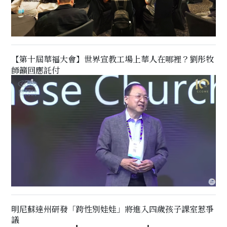
【第十屆華福大會】世界宣教工場上華人在哪裡？劉彤牧
師籲回應託付
明尼蘇達州研發「跨性別娃娃」將進入四歲孩子課室惹爭
議