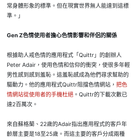
常身體形象的標準。但在現實世界無人能達到這標
準。」
Gen Z色情使用者擔心色情影響和伴侶的關係
根據助人戒色情的應用程式「Quittr」的創辦人
Peter Adair，使用色情和信仰的衝突，使很多年輕
男性感到感到羞恥。這羞恥感成為他們尋求幫助的
驅動力。他的應用程式Quittr阻擋色情網站，
把色
情網站從使用者的手機杜絕
。Quittr的下載次數已
達2百萬次。
來自蘇格蘭、22歲的Adair指出應用程式的客戶年
齡層主要是18至25歲。而這主要的客戶分成兩種