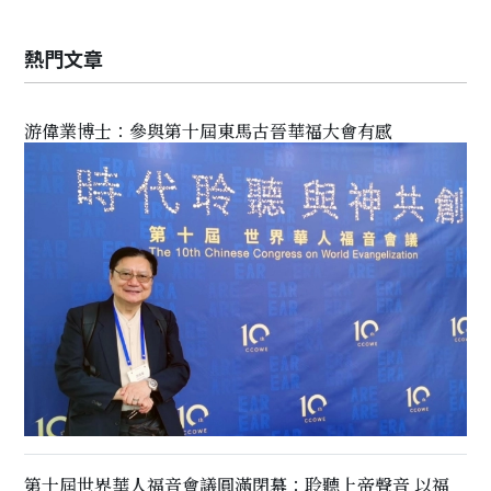
熱門文章
游偉業博士：參與第十屆東馬古晉華福大會有感
第十屆世界華人福音會議圓滿閉幕：聆聽上帝聲音 以福