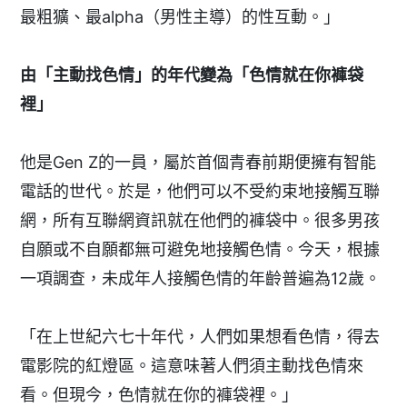
最粗獷、最alpha（男性主導）的性互動。」
由「主動找色情」的年代變為「色情就在你褲袋
裡」
他是Gen Z的一員，屬於首個青春前期便擁有智能
電話的世代。於是，他們可以不受約束地接觸互聯
網，所有互聯網資訊就在他們的褲袋中。很多男孩
自願或不自願都無可避免地接觸色情。今天，根據
一項調查，未成年人接觸色情的年齡普遍為12歲。
「在上世紀六七十年代，人們如果想看色情，得去
電影院的紅燈區。這意味著人們須主動找色情來
看。但現今，色情就在你的褲袋裡。」