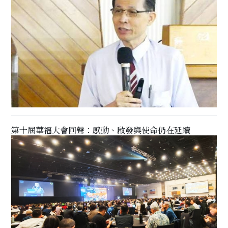
第十屆華福大會回聲：感動、啟發與使命仍在延續