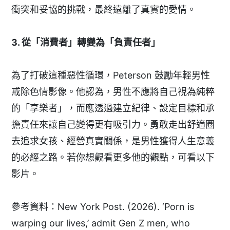
衝突和妥協的挑戰，最終遠離了真實的愛情。
3. 從「消費者」轉變為「負責任者」
為了打破這種惡性循環，Peterson 鼓勵年輕男性
戒除色情影像。他認為，男性不應將自己視為純粹
的「享樂者」，而應透過建立紀律、設定目標和承
擔責任來讓自己變得更有吸引力。勇敢走出舒適圈
去追求女孩、經營真實關係，是男性獲得人生意義
的必經之路。若你想觀看更多他的觀點，可看以下
影片。
參考資料：New York Post. (2026). ‘Porn is
warping our lives,’ admit Gen Z men, who