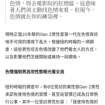
色情，得去電影院的紅燈區。這意味
著人們須主動找色情來看。但現今，
色情就在你的褲袋裡。
現時正值20年華的Gen Z男性是第一代在色情資訊
唾手可得的環境下長大。根據紐約時報的一項調
查，這些男性坦言色情改變了他們看女人的方式，
以及影響他們怎樣開始或維持一段關係。
色情強制男孩用性慾眼光看女孩
紐約時報的調查中，有6位受訪的異性戀Gen Z男性
承認有使用色情的習慣，甚至這習慣已成為日常例
行公事。其中一位受訪男性形容：「我使用色情的