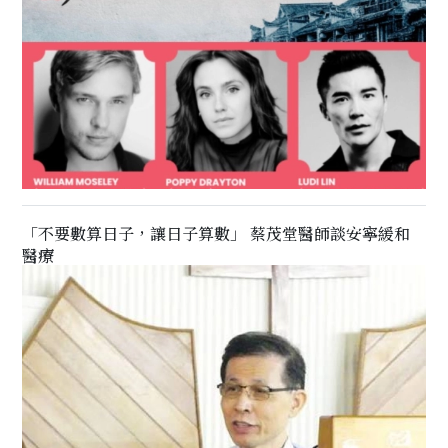
「不要數算日子，讓日子算數」 蔡茂堂醫師談安寧緩和
醫療