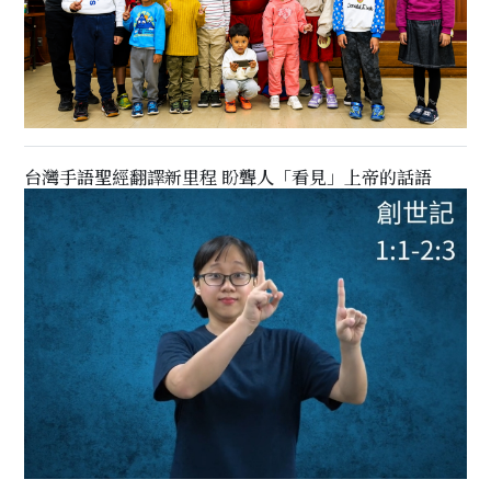
台灣手語聖經翻譯新里程 盼聾人「看見」上帝的話語