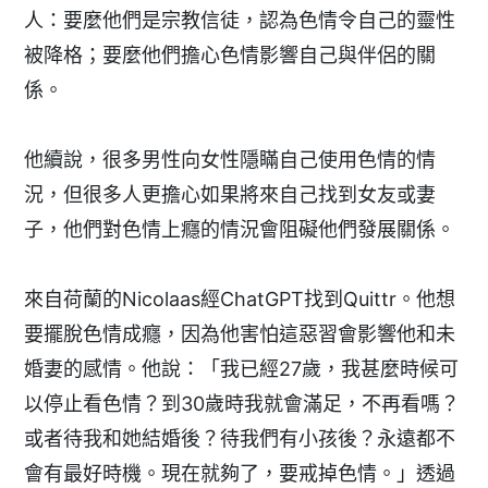
人：要麼他們是宗教信徒，認為色情令自己的靈性
被降格；要麼他們擔心色情影響自己與伴侶的關
係。
他續說，很多男性向女性隱瞞自己使用色情的情
況，但很多人更擔心如果將來自己找到女友或妻
子，他們對色情上癮的情況會阻礙他們發展關係。
來自荷蘭的Nicolaas經ChatGPT找到Quittr。他想
要擺脫色情成癮，因為他害怕這惡習會影響他和未
婚妻的感情。他說：「我已經27歲，我甚麼時候可
以停止看色情？到30歲時我就會滿足，不再看嗎？
或者待我和她結婚後？待我們有小孩後？永遠都不
會有最好時機。現在就夠了，要戒掉色情。」透過