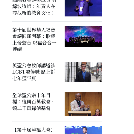
錦波牧師：年青人在
尋找新的教會文化！
第十屆世界華人福音
會議圓滿閉幕：聆聽
上帝聲音 以福音合一
連結
英聖公會牧師講道涉
LGBT遭停職 歷上訴
七年獲平反
全球聖公宗十年目
標：復興百萬教會、
領二千萬歸信基督
【第十屆華福大會】