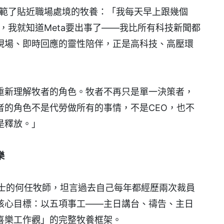
示範了貼近職場處境的牧養：「我每天早上跟幾個
告，我就知道Meta要出事了——我比所有科技新聞都
現場、即時回應的靈性陪伴，正是高科技、高壓環
重新理解牧者的角色。牧者不再只是單一決策者，
者的角色不是代勞做所有的事情，不是CEO，也不
是釋放。」
樂
博士的何任牧師，坦言過去自己每年都經歷兩次裁員
核心目標：以五項事工——主日講台、禱告、主日
喜樂工作觀」的完整牧養框架。