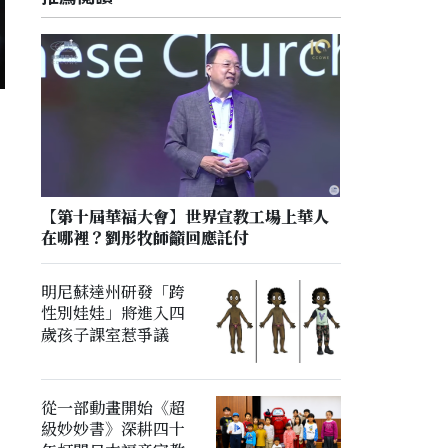
【第十屆華福大會】世界宣教工場上華人
在哪裡？劉彤牧師籲回應託付
明尼蘇達州研發「跨
性別娃娃」將進入四
歲孩子課室惹爭議
從一部動畫開始《超
級妙妙書》深耕四十