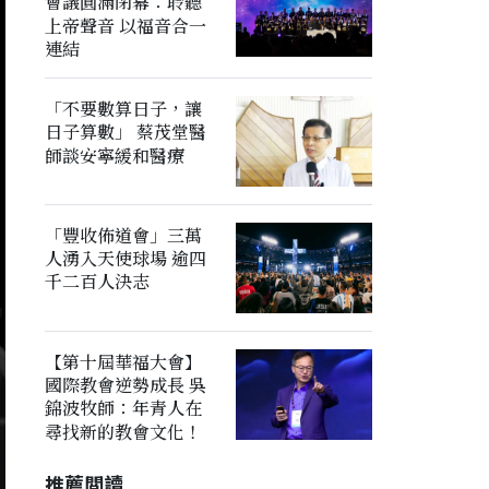
會議圓滿閉幕：聆聽
上帝聲音 以福音合一
連結
「不要數算日子，讓
日子算數」 蔡茂堂醫
師談安寧緩和醫療
「豐收佈道會」三萬
人湧入天使球場 逾四
千二百人決志
【第十屆華福大會】
國際教會逆勢成長 吳
錦波牧師：年青人在
尋找新的教會文化！
推薦閲讀