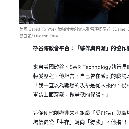
美國 Called To Work 職場使命創辦人孔雷漢卿長老（Elain
督日報/ Hudson Tsuei
矽谷
跨教會平台：「夥伴與資源」的協作
來自美國矽谷、SWR Technology
轉變歷程。他坦言，自己曾在激烈的職場
「我一直以為職場的攻擊是從人來的。後
軍裝上面穿戴，做爭戰的保護。」
這促使他創辦非營利組織「愛飛揚」與職
場信徒從「生存」轉向「得勝」。他指出，職場溝