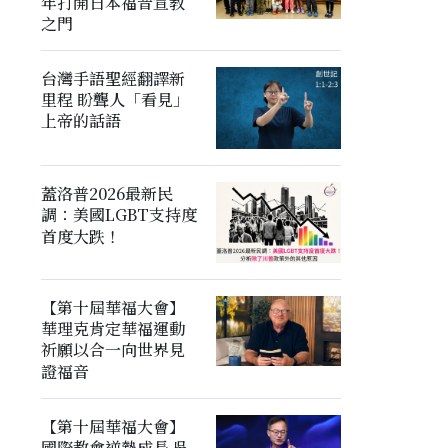
年打開日本福音宣教
之門
台灣手語聖經翻譯新
里程 盼聾人「看見」
上帝的話語
蓋洛普2026最新民
調：美國LGBT支持度
首度大跌！
【第十屆華福大會】
華理克肯定華福運動
祈願以合一向世界見
證福音
【第十屆華福大會】
國際教會逆勢成長 吳