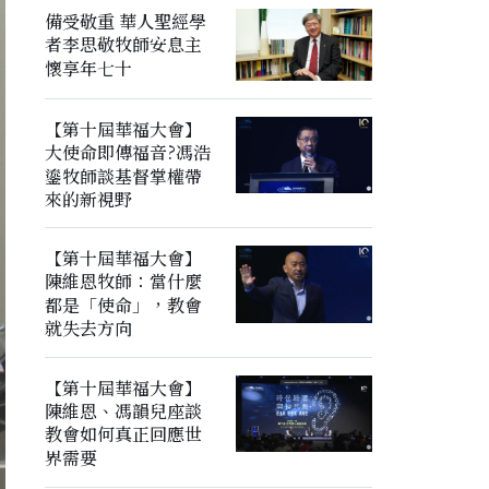
備受敬重 華人聖經學
者李思敬牧師安息主
懷享年七十
【第十屆華福大會】
大使命即傳福音?馮浩
鎏牧師談基督掌權帶
來的新視野
【第十屆華福大會】
陳維恩牧師：當什麼
都是「使命」，教會
就失去方向
【第十屆華福大會】
陳維恩、馮韻兒座談
教會如何真正回應世
界需要