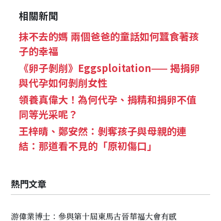
相關新聞
抹不去的媽 兩個爸爸的童話如何蠶食著孩
子的幸福
《卵子剝削》Eggsploitation—— 揭捐卵
與代孕如何剝削女性
領養真偉大！為何代孕、捐精和捐卵不值
同等光采呢？
王梓晴、鄭安然：剝奪孩子與母親的連
結：那道看不見的「原初傷口」
熱門文章
游偉業博士：參與第十屆東馬古晉華福大會有感