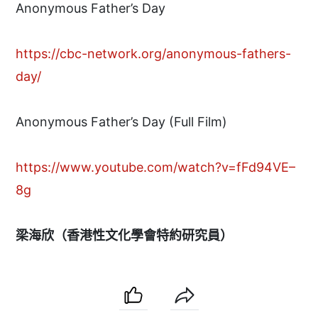
Anonymous Father’s Day
https://cbc-network.org/anonymous-fathers-
day/
Anonymous Father’s Day (Full Film)
https://www.youtube.com/watch?v=fFd94VE–
8g
梁海欣（香港性文化學會特約研究員）