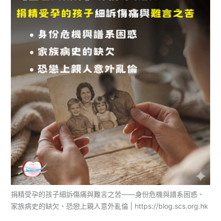
捐精受孕的孩子細訴傷痛與難言之苦——身份危機與譜系困惑、
家族病史的缺欠、恐戀上親人意外亂倫 | https://blog.scs.org.hk