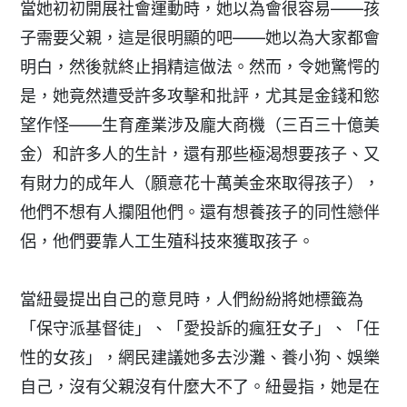
當她初初開展社會運動時，她以為會很容易——孩
子需要父親，這是很明顯的吧——她以為大家都會
明白，然後就終止捐精這做法。然而，令她驚愕的
是，她竟然遭受許多攻擊和批評，尤其是金錢和慾
望作怪——生育產業涉及龐大商機（三百三十億美
金）和許多人的生計，還有那些極渴想要孩子、又
有財力的成年人（願意花十萬美金來取得孩子），
他們不想有人攔阻他們。還有想養孩子的同性戀伴
侶，他們要靠人工生殖科技來獲取孩子。
當紐曼提出自己的意見時，人們紛紛將她標籤為
「保守派基督徒」、「愛投訴的瘋狂女子」、「任
性的女孩」，網民建議她多去沙灘、養小狗、娛樂
自己，沒有父親沒有什麼大不了。紐曼指，她是在