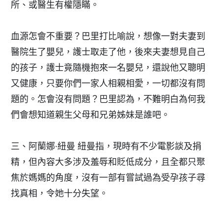
所、或醫生有權隱瞞。
血源怎會不重要？巴里打比喻說，想像一對夫妻到
醫院生了嬰兒，護士取走了他，後來夫妻想見自己
的孩子，護士竟隨機抱來一名嬰兒，還說他又聰明
又健康，只要你們一家人相親相愛，一切都沒有問
題的。怎會沒有問題？巴里認為，不難明白為何我
們會想知道親生父母和兄弟姊妹是誰吧。
三、阿蘭娜·紐曼 紐曼指，現時有不少電影談及捐
精，但內容大多涉及羞辱和貶低成分，且全都只聚
焦於媽媽的角度，沒有一部有嘗試過為受孕孩子尋
找真相，令她十分失望。