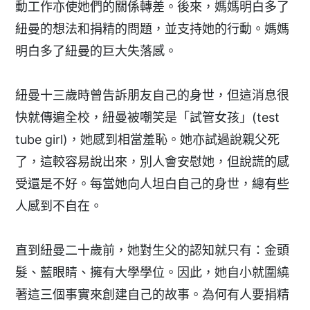
動工作亦使她們的關係轉差。後來，媽媽明白多了
紐曼的想法和捐精的問題，並支持她的行動。媽媽
明白多了紐曼的巨大失落感。
紐曼十三歲時曾告訴朋友自己的身世，但這消息很
快就傳遍全校，紐曼被嘲笑是「試管女孩」(test
tube girl)，她感到相當羞恥。她亦試過說親父死
了，這較容易說出來，別人會安慰她，但說謊的感
受還是不好。每當她向人坦白自己的身世，總有些
人感到不自在。
直到紐曼二十歲前，她對生父的認知就只有：金頭
髮、藍眼睛、擁有大學學位。因此，她自小就圍繞
著這三個事實來創建自己的故事。為何有人要捐精