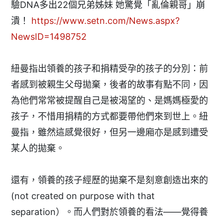
驗DNA多出22個兄弟姊妹 她驚覺「亂倫親哥」崩
潰！
https://www.setn.com/News.aspx?
NewsID=1498752
紐曼指出領養的孩子和捐精受孕的孩子的分別：前
者感到被親生父母拋棄，後者的故事有點不同，因
為他們常常被提醒自己是被渴望的、是媽媽極愛的
孩子，不惜用捐精的方式都要帶他們來到世上。紐
曼指，雖然這感覺很好，但另一邊廂亦是感到遭受
某人的拋棄。
還有，領養的孩子經歷的拋棄不是刻意創造出來的
(not created on purpose with that
separation）。而人們對於領養的看法——覺得養