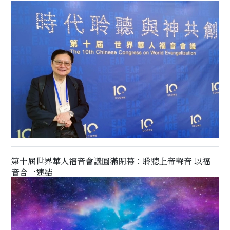
第十屆世界華人福音會議圓滿閉幕：聆聽上帝聲音 以福
音合一連結