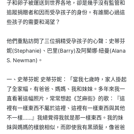
子和卵子被運送到世界各地，卻是幾乎沒有監管和
追蹤捐贈者和因而受孕孩子的身份。有誰關心過這
些孩子的需要和渴望？
他們重點訪問了三位捐精受孕孩子的心聲：史蒂芬
妮(Stephanie)、巴里(Barry)及阿蘭娜·紐曼(Alana
S. Newman)。
一、史蒂芬妮 史蒂芬妮：「當我七歲時，家人掛起
了全家幅，有爸爸、媽媽、我和妹妹。多年來我一
直看著這幅照片，常常想起《芝麻街》的歌：『這
裡有一樣東西不屬於這裡、這裡有一樣東西與其他
不一樣……』我總覺得我就是那一樣東西。我的妹
妹與媽媽的樣貌相似，而即使我有黑頭髮，像爸爸