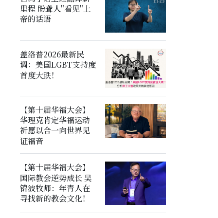
里程 盼聋人"看见"上
帝的话语
盖洛普2026最新民
调：美国LGBT支持度
首度大跌！
【第十届华福大会】
华理克肯定华福运动
祈愿以合一向世界见
证福音
【第十届华福大会】
国际教会逆势成长 吴
锦波牧师：年青人在
寻找新的教会文化！