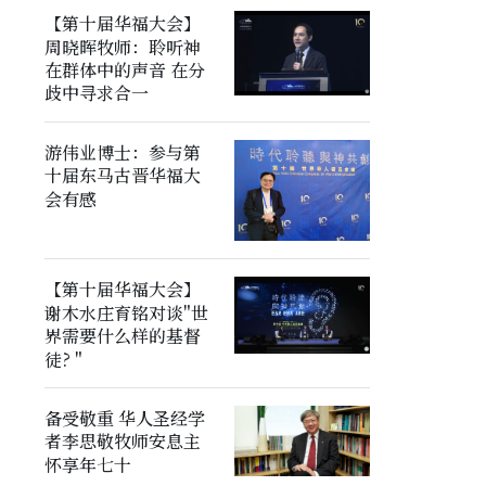
【第十届华福大会】
周晓晖牧师：聆听神
在群体中的声音 在分
歧中寻求合一
游伟业博士：参与第
十届东马古晋华福大
会有感
【第十届华福大会】
谢木水庄育铭对谈"世
界需要什么样的基督
徒? "
备受敬重 华人圣经学
者李思敬牧师安息主
怀享年七十