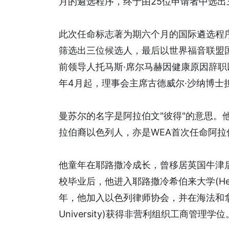
月的遴选程序，终于由25位申请者中选
此次任命标志著为期六个月的国际遴选程
筛选出三位候选人，最后以世界福音联盟国
前领导人托马斯·席尔马赫因健康原因辞职
年4月起，理事会主席古德威尔·沙纳博士
曼苏尔的名字是阿拉伯文"彼得"的意思。
拉伯裔以色列人，亦是WEA首次任命阿拉
他童年在耶路撒冷成长，曾移居英国牛津
校毕业后，他进入耶路撒冷希伯来大学(Hebrew U
年，他加入以色列律师协会，并在海法和拿撒
University)获得非营利组织工商管理学位