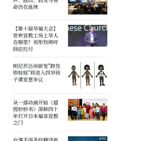
声：感动、启发与使
命仍在延续
【第十届华福大会】
世界宣教工场上华人
在哪里？刘彤牧师吁
回应托付
明尼苏达州研发"跨性
别娃娃"将进入四岁孩
子课室惹争议
从一部动画开始《超
级妙妙书》深耕四十
年打开日本福音宣教
之门
台湾手语圣经翻译新