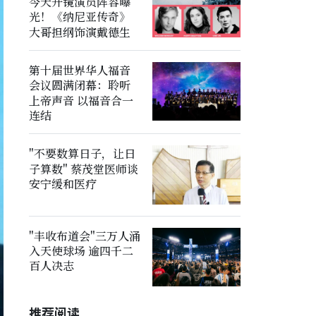
今天开镜演员阵容曝
光！《纳尼亚传奇》
大哥担纲饰演戴德生
第十届世界华人福音
会议圆满闭幕：聆听
上帝声音 以福音合一
连结
"不要数算日子，让日
子算数" 蔡茂堂医师谈
安宁缓和医疗
"丰收布道会"三万人涌
入天使球场 逾四千二
百人决志
推荐阅读