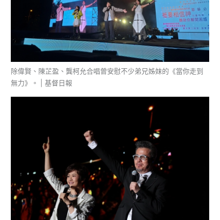
除偉賢、陳芷盈、龔柯允合唱曾安慰不少弟兄姊妹的《當你走到
無力》。 | 基督日報