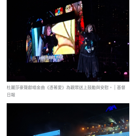
杜麗莎豪聲獻唱金曲《憑著愛》為觀眾送上鼓勵與安慰。 | 基督
日報