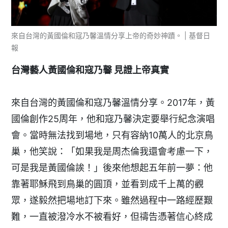
來自台灣的黃國倫和寇乃馨溫情分享上帝的奇妙神蹟。 | 基督日
報
台灣藝人黃國倫和寇乃馨 見證上帝真實
來自台灣的黃國倫和寇乃馨溫情分享。2017年，黃
國倫創作25周年，他和寇乃馨決定要舉行紀念演唱
會。當時無法找到場地，只有容納10萬人的北京鳥
巢，他笑說：「如果我是周杰倫我還會考慮一下，
可是我是黃國倫誒！」後來他想起五年前一夢：他
靠著耶穌飛到鳥巢的圓頂，並看到成千上萬的觀
眾，遂毅然把場地訂下來。雖然過程中一路經歷艱
難，一直被潑冷水不被看好，但禱告憑著信心終成