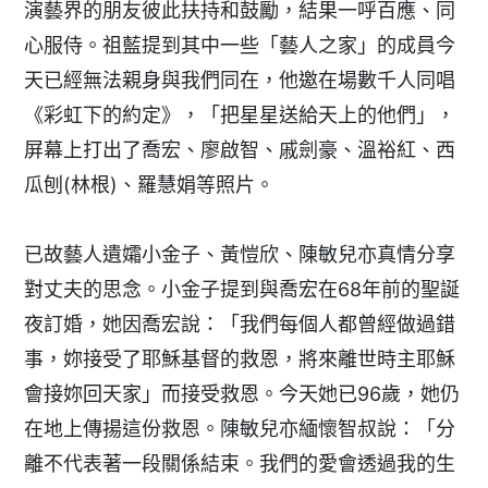
演藝界的朋友彼此扶持和鼓勵，結果一呼百應、同
心服侍。祖藍提到其中一些「藝人之家」的成員今
天已經無法親身與我們同在，他邀在場數千人同唱
《彩虹下的約定》，「把星星送給天上的他們」，
屏幕上打出了喬宏、廖啟智、戚劍豪、溫裕紅、西
瓜刨(林根)、羅慧娟等照片。
已故藝人遺孀小金子、黃愷欣、陳敏兒亦真情分享
對丈夫的思念。小金子提到與喬宏在68年前的聖誕
夜訂婚，她因喬宏說：「我們每個人都曾經做過錯
事，妳接受了耶穌基督的救恩，將來離世時主耶穌
會接妳回天家」而接受救恩。今天她已96歲，她仍
在地上傳揚這份救恩。陳敏兒亦緬懷智叔說：「分
離不代表著一段關係結束。我們的愛會透過我的生