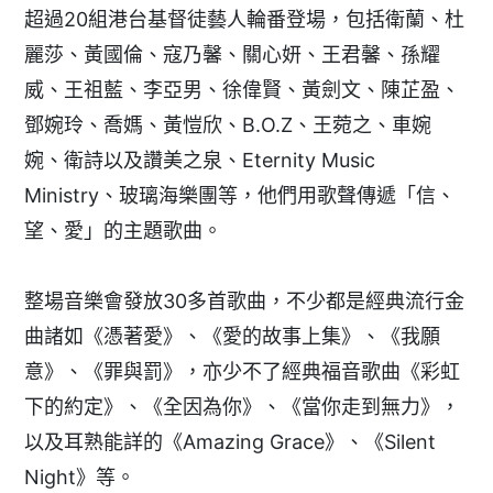
超過20組港台基督徒藝人輪番登場，包括衛蘭、杜
麗莎、黃國倫、寇乃馨、關心妍、王君馨、孫耀
威、王祖藍、李亞男、徐偉賢、黃劍文、陳芷盈、
鄧婉玲、喬媽、黃愷欣、B.O.Z、王菀之、車婉
婉、衛詩以及讚美之泉、Eternity Music
Ministry、玻璃海樂團等，他們用歌聲傳遞「信、
望、愛」的主題歌曲。
整場音樂會發放30多首歌曲，不少都是經典流行金
曲諸如《憑著愛》、《愛的故事上集》、《我願
意》、《罪與罰》，亦少不了經典福音歌曲《彩虹
下的約定》、《全因為你》、《當你走到無力》，
以及耳熟能詳的《Amazing Grace》、《Silent
Night》等。