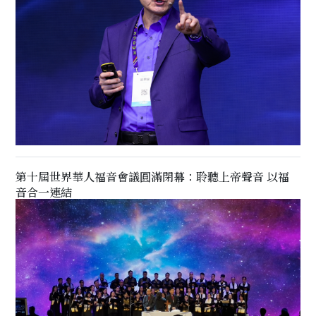
第十屆世界華人福音會議圓滿閉幕：聆聽上帝聲音 以福
音合一連結