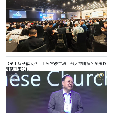
【第十屆華福大會】世界宣教工場上華人在哪裡？劉彤牧
師籲回應託付