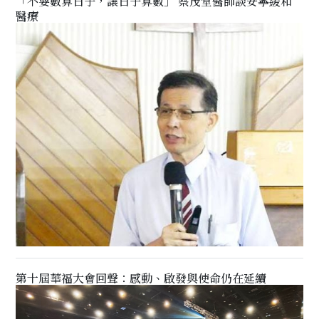
「不要數算日子，讓日子算數」 蔡茂堂醫師談安寧緩和
醫療
第十屆華福大會回聲：感動、啟發與使命仍在延續