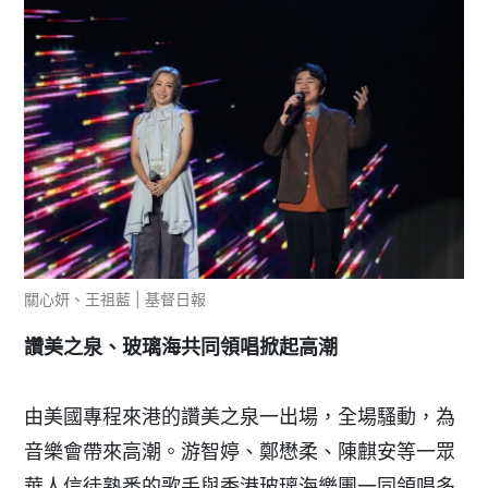
關心妍、王祖藍 | 基督日報
讚美之泉、玻璃海共同領唱掀起高潮
由美國專程來港的讚美之泉一出場，全場騷動，為
音樂會帶來高潮。游智婷、鄭懋柔、陳麒安等一眾
華人信徒熟悉的歌手與香港玻璃海樂團一同領唱多