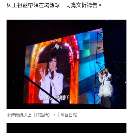
與王祖藍帶領在場觀眾一同為文忻禱告。
衞詩衞詩送上《避難所》。 | 基督日報