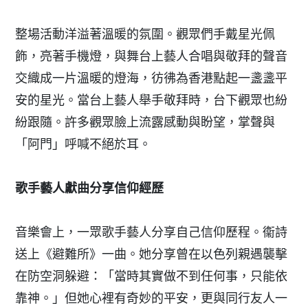
整場活動洋溢著溫暖的氛圍。觀眾們手戴星光佩
飾，亮著手機燈，與舞台上藝人合唱與敬拜的聲音
交織成一片溫暖的燈海，彷彿為香港點起一盞盞平
安的星光。當台上藝人舉手敬拜時，台下觀眾也紛
紛跟隨。許多觀眾臉上流露感動與盼望，掌聲與
「阿門」呼喊不絕於耳。
歌手藝人獻曲分享信仰經歷
音樂會上，一眾歌手藝人分享自己信仰歷程。衞詩
送上《避難所》一曲。她分享曾在以色列親遇襲擊
在防空洞躲避：「當時其實做不到任何事，只能依
靠神。」但她心裡有奇妙的平安，更與同行友人一