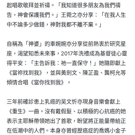
起唱歌敬拜並祈禱。「我知道很多朋友為我們禱
告，神會保護我們。」王菀之亦分享：「在我人生
中不論多少做錯，神對我都不離不棄。」
自稱為「神婆」的車婉婉亦分享從前熱衷於研究星
座，渴望知悉未來事，2017年洗禮成為基督徒心靈
得平安：「主告訴我：祂一直保守！」她隨即獻上
《當祢找到我》，並與黃劍文、陳芷盈、龔柯允等
傾情合唱《當你找到我》。
三年前確診患上乳癌的吴文忻亦現身音樂會獻上
《重生》一曲。沒有戴假髮、以積極的心抗癌的她
表示主耶穌帶領她出了首歌，盼望將正能量帶給正
在低潮中的人們。本身亦曾經歷癌症的喬媽小金子