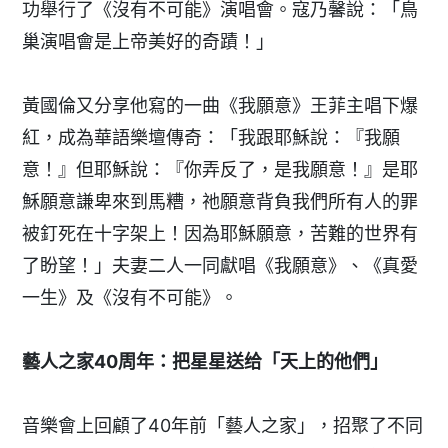
功舉行了《沒有不可能》演唱會。寇乃馨說：「鳥
巢演唱會是上帝美好的奇蹟！」
黃國倫又分享他寫的一曲《我願意》王菲主唱下爆
紅，成為華語樂壇傳奇：「我跟耶穌說：『我願
意！』但耶穌說：『你弄反了，是我願意！』是耶
穌願意謙卑來到馬糟，祂願意背負我們所有人的罪
被釘死在十字架上！因為耶穌願意，苦難的世界有
了盼望！」夫妻二人一同獻唱《我願意》、《真愛
一生》及《沒有不可能》。
藝人之家40周年：把星星送给「天上的他們」
音樂會上回顧了40年前「藝人之家」，招聚了不同