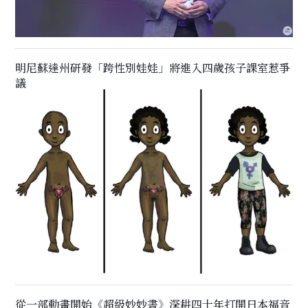
明尼蘇達州研發「跨性別娃娃」將進入四歲孩子課室惹爭
議
從一部動畫開始《超級妙妙書》深耕四十年打開日本福音