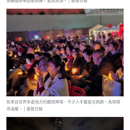
孫耀威帶來勁歌熱舞，氣氛高漲。 | 基督日報
有來自世界多處地方的觀眾捧場，不少人手戴星光佩飾，為現場
添溫暖。 | 基督日報