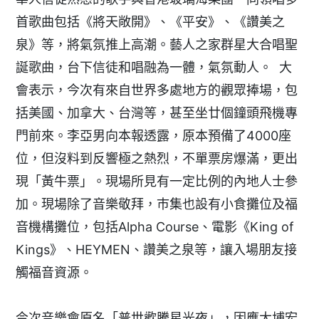
首歌曲包括《將天敞開》、《平安》、《讚美之
泉》等，將氣氛推上高潮。藝人之家群星大合唱聖
誕歌曲，台下信徒和唱融為一體，氣氛動人。 大
會表示，今次有來自世界多處地方的觀眾捧場，包
括美國、加拿大、台灣等，甚至坐廿個鐘頭飛機專
門前來。李亞男向本報透露，原本預備了4000座
位，但沒料到反響極之熱烈，不單票房爆滿，更出
現「黃牛票」。現場所見有一定比例的內地人士參
加。現場除了音樂敬拜，巿集也設有小食攤位及福
音機構攤位，包括Alpha Course、電影《King of
Kings》、HEYMEN、讚美之泉等，讓入場朋友接
觸福音資源。
今次音樂會原名「普世歡騰星光夜」，因應大埔宏