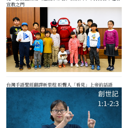
宣教之門
台灣手語聖經翻譯新里程 盼聾人「看見」上帝的話語