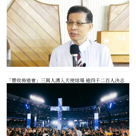
「豐收佈道會」三萬人湧入天使球場 逾四千二百人決志