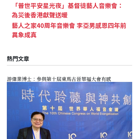
「普世平安星光夜」基督徒藝人音樂會：
為災後香港獻聲送暖
藝人之家40周年音樂會 李亞男感恩四年前
異象成真
熱門文章
游偉業博士：參與第十屆東馬古晉華福大會有感