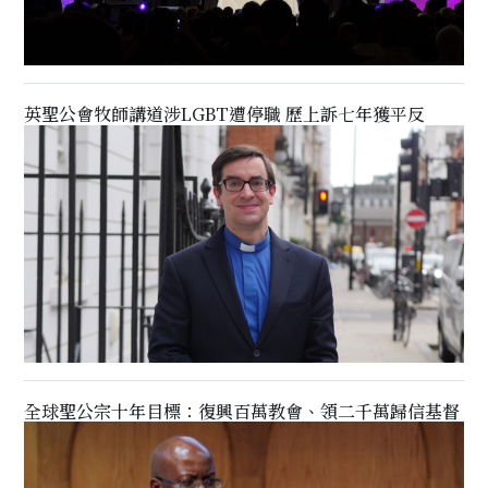
英聖公會牧師講道涉LGBT遭停職 歷上訴七年獲平反
全球聖公宗十年目標：復興百萬教會、領二千萬歸信基督