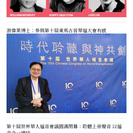
游偉業博士：參與第十屆東馬古晉華福大會有感
第十屆世界華人福音會議圓滿閉幕：聆聽上帝聲音 以福
音合一連結