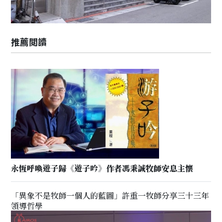
推薦閲讀
永恆呼喚遊子歸《遊子吟》作者馮秉誠牧師安息主懷
「異象不是牧師一個人的藍圖」許重一牧師分享三十三年
領導哲學