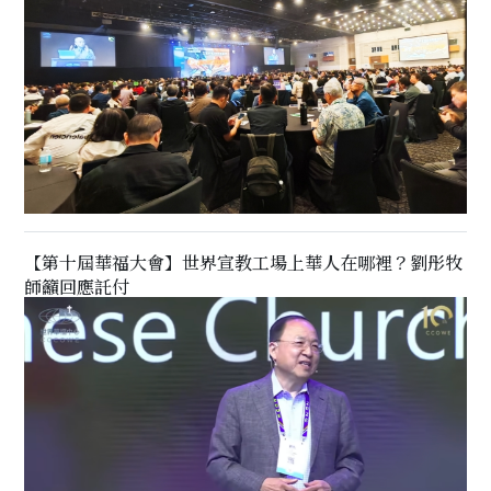
【第十屆華福大會】世界宣教工場上華人在哪裡？劉彤牧
師籲回應託付