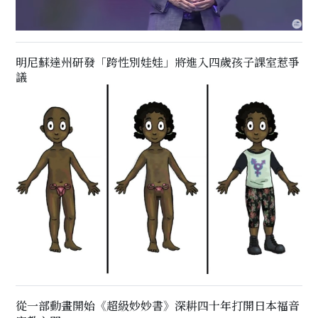
明尼蘇達州研發「跨性別娃娃」將進入四歲孩子課室惹爭
議
從一部動畫開始《超級妙妙書》深耕四十年打開日本福音