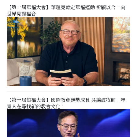
【第十屆華福大會】華理克肯定華福運動 祈願以合一向
世界見證福音
【第十屆華福大會】國際教會逆勢成長 吳錦波牧師：年
青人在尋找新的教會文化！