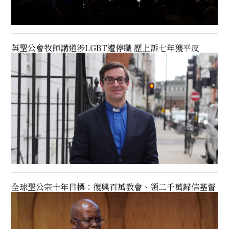
英聖公會牧師講道涉LGBT遭停職 歷上訴七年獲平反
全球聖公宗十年目標：復興百萬教會、領二千萬歸信基督