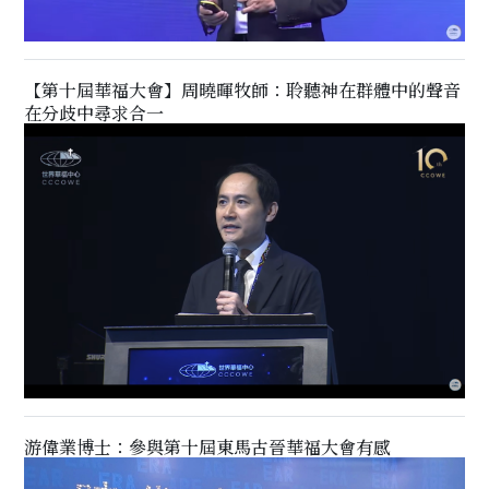
【第十屆華福大會】周曉暉牧師：聆聽神在群體中的聲音
在分歧中尋求合一
游偉業博士：參與第十屆東馬古晉華福大會有感