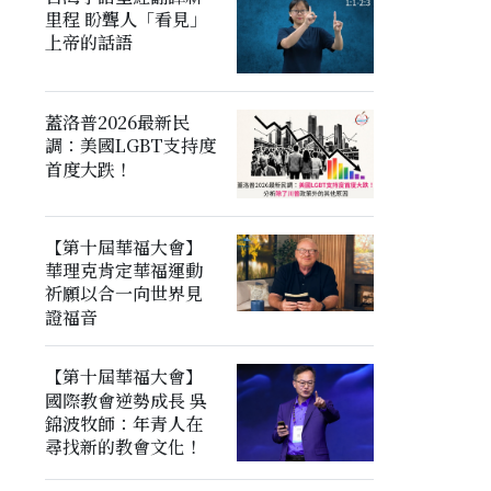
里程 盼聾人「看見」
上帝的話語
蓋洛普2026最新民
調：美國LGBT支持度
首度大跌！
【第十屆華福大會】
華理克肯定華福運動
祈願以合一向世界見
證福音
【第十屆華福大會】
國際教會逆勢成長 吳
錦波牧師：年青人在
尋找新的教會文化！