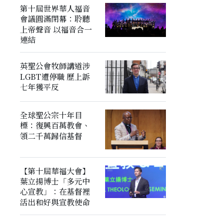
第十屆世界華人福音
會議圓滿閉幕：聆聽
上帝聲音 以福音合一
連結
英聖公會牧師講道涉
LGBT遭停職 歷上訴
七年獲平反
全球聖公宗十年目
標：復興百萬教會、
領二千萬歸信基督
【第十屆華福大會】
葉立揚博士「多元中
心宣教」：在基督裡
活出和好與宣教使命