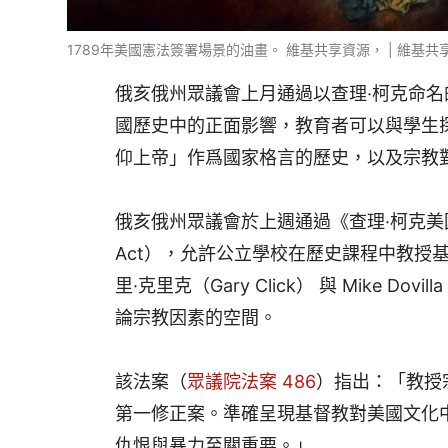
1789年美國憲法簽署場景的油畫。 維基共享資源， | 維基共
俄亥俄州眾議會上月通過以查理·柯克命
國歷史中的正面影響，教育者可以與學生
仰上帝」作爲國家格言的歷史，以及宗教
俄亥俄州眾議會於上週通過《查理·柯克美國遺產法案》（
Act），允許公立學校在歷史課程中教授
里·克里克（Gary Click） 與 Mike 
論宗教因素的空間。
該法案（
眾議院法案 486
）指出：「教授
第一修正案。準確呈現基督教對美國文化
仇恨與暴力至關重要。」