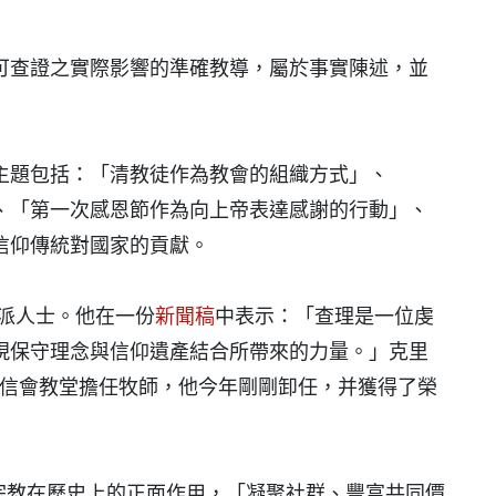
可查證之實際影響的準確教導，屬於事實陳述，並
主題包括：「清教徒作為教會的組織方式」、
、「第一次感恩節作為向上帝表達感謝的行動」、
信仰傳統對國家的貢獻。
守派人士。他在一份
新聞稿
中表示：「查理是一位虔
現保守理念與信仰遺產結合所帶來的力量。」克里
浸信會教堂擔任牧師，他今年剛剛卸任，并獲得了榮
應強調宗教在歷史上的正面作用，「凝聚社群、豐富共同價