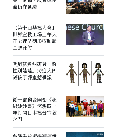
聲：感動、啟發與使
命仍在延續
【第十屆華福大會】
世界宣教工場上華人
在哪裡？劉彤牧師籲
回應託付
明尼蘇達州研發「跨
性別娃娃」將進入四
歲孩子課室惹爭議
從一部動畫開始《超
級妙妙書》深耕四十
年打開日本福音宣教
之門
台灣手語聖經翻譯新