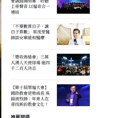
會議圓滿閉幕：聆聽
上帝聲音 以福音合一
連結
「不要數算日子，讓
日子算數」 蔡茂堂醫
師談安寧緩和醫療
「豐收佈道會」三萬
人湧入天使球場 逾四
千二百人決志
【第十屆華福大會】
國際教會逆勢成長 吳
錦波牧師：年青人在
尋找新的教會文化！
推薦閲讀