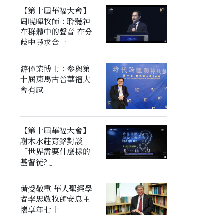
【第十屆華福大會】
周曉暉牧師：聆聽神
在群體中的聲音 在分
歧中尋求合一
游偉業博士：參與第
十屆東馬古晉華福大
會有感
【第十屆華福大會】
謝木水莊育銘對談
「世界需要什麼樣的
基督徒? 」
備受敬重 華人聖經學
者李思敬牧師安息主
懷享年七十