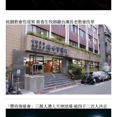
桃園教會性侵案 黃春生牧師籲台灣長老教會改革
「豐收佈道會」三萬人湧入天使球場 逾四千二百人決志