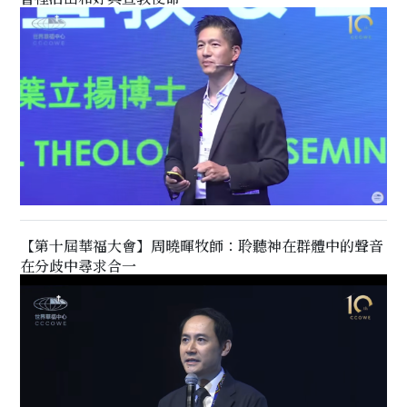
【第十屆華福大會】周曉暉牧師：聆聽神在群體中的聲音
在分歧中尋求合一