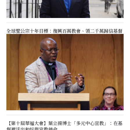
全球聖公宗十年目標：復興百萬教會、領二千萬歸信基督
【第十屆華福大會】葉立揚博士「多元中心宣教」：在基
督裡活出和好與宣教使命