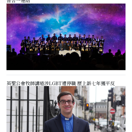
音合一連結
英聖公會牧師講道涉LGBT遭停職 歷上訴七年獲平反