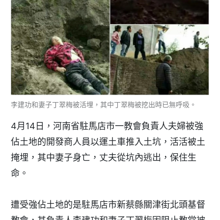
李建功和妻子丁翠梅被活埋，其中丁翠梅被挖出時已無呼吸。
4月14日，河南省駐馬店市一教會負責人夫婦被強
佔土地的開發商人員以運土車推入土坑，活活被土
掩埋，其中妻子身亡，丈夫從坑內逃出，保住生
命。
遭受強佔土地的是駐馬店市新蔡縣關津街北頭基督