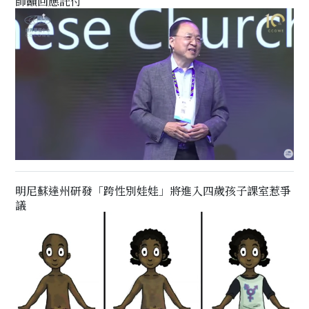
師籲回應託付
明尼蘇達州研發「跨性別娃娃」將進入四歲孩子課室惹爭
議