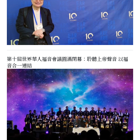
第十屆世界華人福音會議圓滿閉幕：聆聽上帝聲音 以福
音合一連結