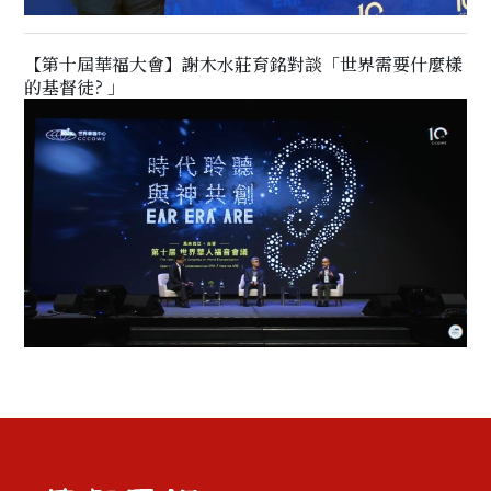
【第十屆華福大會】謝木水莊育銘對談「世界需要什麼樣
的基督徒? 」