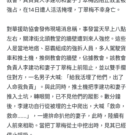
教會，其負責人李建功和妻子丁翠梅因阻止教堂被
強占，在14日遭人活活掩埋，丁翠梅不幸身亡。
對華援助協會發佈現場消息稱，事發當天早上八點
左右，關津街北頭教堂的牆壁遭到來人強挖。這些
人是當地地痞、惡霸組成的強拆人員，多人駕駛貨
車和推土機，推倒教會的牆壁，佔據教會。該教會
負責人李建功和妻子丁翠梅上前阻止，並以雙手攔
住對方，一名男子大喊: 「給我活埋了他們，出了
人命我負責」。與此同時，推土機把李建功和妻子
推入土坑，轉眼間，已不見他們的蹤影。數分鐘
後，李建功自行從被埋的土中爬出，大喊「救命，
救命......」，一邊拚命扒他的妻子，此時，陸續有
人前來相助。當把丁翠梅從土中挖出時，見其已經