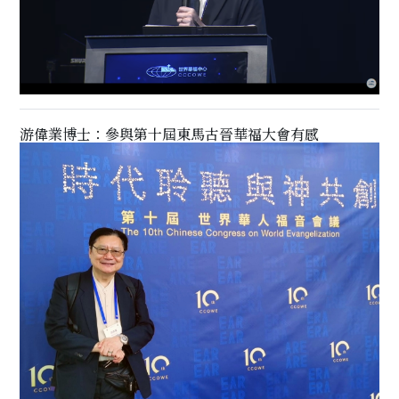
游偉業博士：參與第十屆東馬古晉華福大會有感