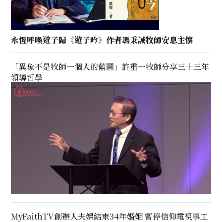
永恆呼喚遊子歸《遊子吟》作者馮秉誠牧師安息主懷
「異象不是牧師一個人的藍圖」許重一牧師分享三十三年
領導哲學
MyFaithTV創辦人夫婦結束34年婚姻 暫停信仰電視事工