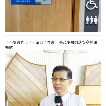
「不要數算日子，讓日子算數」 蔡茂堂醫師談安寧緩和
醫療