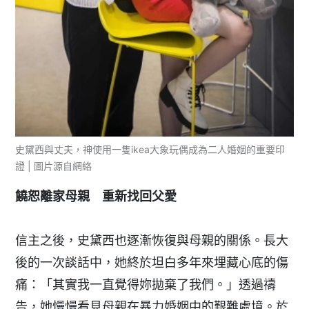
史黛西與丈夫，神使用一隻ikea大象玩偶成為二人婚姻的重要印
證 | 圖片源自網絡
饒恕離家母親 重新找回父愛
信主之後，史黛西也逐漸恢復與母親的關係。長大
後的一次談話中，她終於坦白多年來埋藏心底的傷
痛：「其實我一直覺得妳拋棄了我們。」透過禱
告，她慢慢看見母親在暴力婚姻中的艱難處境。於