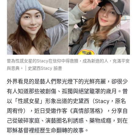
曾為性感女星的Stacy在信仰中得救贖，成為新造的人，充滿平安
與恩典。 | 史黛西Stacy 臉書
外界看見的是藝人們聚光燈下的光鮮亮麗，卻很少
有人知道那些被創傷、孤獨與絕望籠罩的歲月。曾
以「性感女星」形象出道的史黛西（Stacy，原名
周宥伶），近日受邀作客《真情部落格》，分享自
己從破碎家庭、演藝圈名利誘惑、藥物成癮，到在
耶穌基督裡經歷生命翻轉的故事。