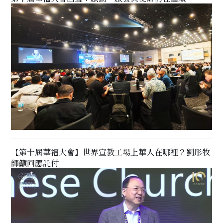
【第十屆華福大會】世界宣教工場上華人在哪裡？劉彤牧
師籲回應託付