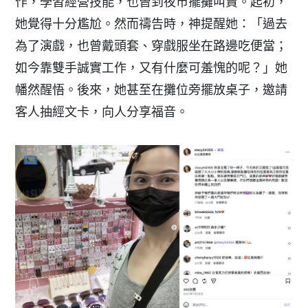
作，學習經營技能，也曾到夜市擺攤叫賣。起初，
她覺得十分尷尬。然而禱告時，神提醒她：「過去
為了演戲，也曾戴頭套、穿戲服坐在路邊吃便當；
如今靠雙手誠實工作，又有什麼可羞愧的呢？」她
幡然醒悟。後來，她甚至在攤位旁擺放桌子，邀請
客人抽經文卡，向人分享福音。