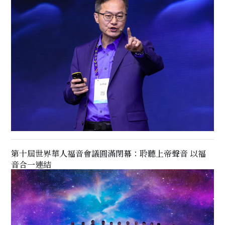
第十屆世界華人福音會議圓滿閉幕：聆聽上帝聲音 以福
音合一連結