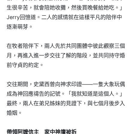
生很辛苦，就會陪她收攤，然後買晚餐給她吃。」
Jerry回憶道。二人的感情就在這樣平凡的陪伴中
逐漸萌芽。
在牧者陪伴下，兩人先於共同團體中彼此觀察三個
月，再進入進一步交往了解的階段，並共同持守婚
前守貞的約定。
交往期間，史黛西曾向神求印證——一隻大象玩偶
成為神回應禱告的記號。「我就知道是這個人。」
最終，兩人在弟兄姊妹的見證下，與七個月後步入
婚姻。
帶領阿嬤信主 家中神壇被拆