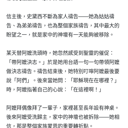
信主後，史黛西不斷為家人禱告——她為姑姑禱
告、為弟弟禱告，也為整個家族禱告，其中最大的
盼望之一，就是家中的神壇有一天能夠被移除。
某天替阿嬤洗頭時，她忽然感受到聖靈的催促：
「帶阿嬤決志。」於是她用台語一句一句帶領阿嬤
做決志禱告。禱告結束後，她特別叮嚀阿嬤最後要
說「阿們」。後來當她問：「耶穌現在在哪裡？」
時，阿嬤指著自己的心說：「在這裡啊！」
阿嬤拜偶像拜了一輩子，家裡甚至長年設有神桌。
後來阿嬤受洗歸主，家中的神壇也被拆除——她相
信，那是整個家族蒙恩的重要轉折點。