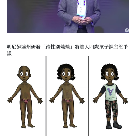
明尼蘇達州研發「跨性別娃娃」將進入四歲孩子課室惹爭
議