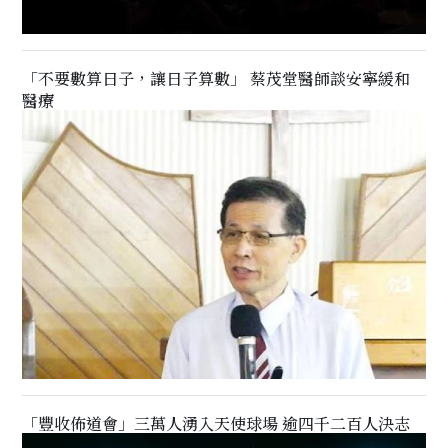
「不要數算日子，讓日子算數」 蔡茂堂醫師談安寧緩和
醫療
「豐收佈道會」三萬人湧入天使球場 逾四千二百人決志