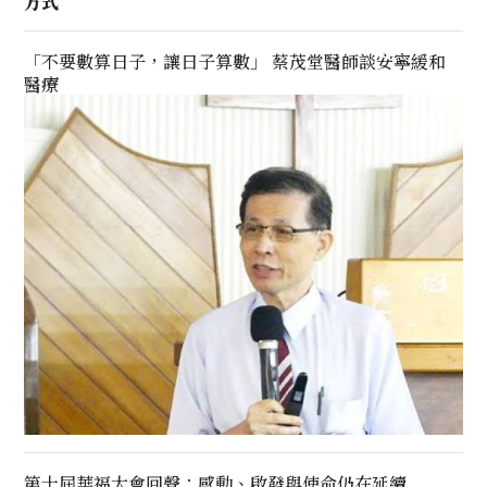
方式
「不要數算日子，讓日子算數」 蔡茂堂醫師談安寧緩和
醫療
第十屆華福大會回聲：感動、啟發與使命仍在延續