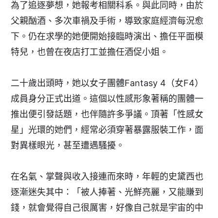
為了追逐夢想，她報考相關科系。與此同時，由於
父親酗酒、多次車禍及手術，導致家庭經濟每況愈
下。仍在求學的她便開始接臨時演出、擔任平面模
特兒，也曾在夜店打工並擔任酒促小姐。
二十歲出頭時，她以女子團體Fantasy 4（女F4）
成員身分正式出道。這個以性感形象著稱的團體一
推出便引發話題，也伴隨許多爭議。頂著「性感女
星」光環的她們，經常必須穿著暴露服裝工作，面
對異樣眼光，甚至遭遇騷擾。
在名氣、掌聲與收入接連而來時，年輕的史黛西也
逐漸迷失其中：「被人捧著、光鮮亮麗，又能賺到
錢，就會覺得自己很厲害，好像自己就是宇宙的中