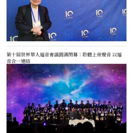
第十屆世界華人福音會議圓滿閉幕：聆聽上帝聲音 以福
音合一連結