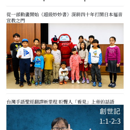
從一部動畫開始《超級妙妙書》深耕四十年打開日本福音
宣教之門
台灣手語聖經翻譯新里程 盼聾人「看見」上帝的話語