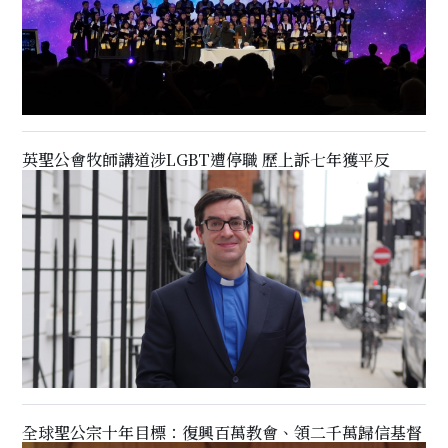
英聖公會牧師講道涉LGBT遭停職 歷上訴七年獲平反
全球聖公宗十年目標：復興百萬教會、領二千萬歸信基督