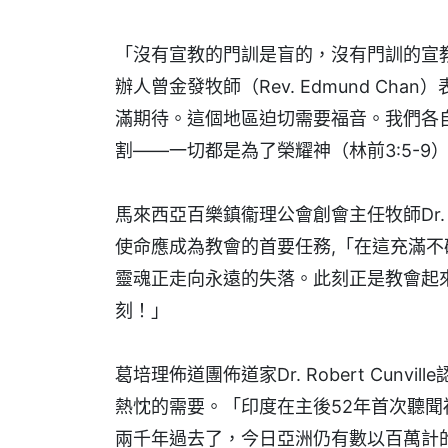
「沒有宣教的門訓是盲的，沒有門訓的宣教
辦人曾金發牧師（Rev. Edmund Ch
滿期待。這個地區迫切需要福音。我們各
割——一切都是為了榮耀神（林前3:5-9
馬來西亞百樂鎮衞理公會創會主任牧師Dr. 
使命應成為教會的首要任務,「在這充滿
靈魂正走向永遠的失落。此刻正是教會起
刻！」
葛培理佈道團佈道家Dr. Robert Cun
熱忱的需要。「印度在主後52年首次聽聞
兩千年過去了，今日亞洲仍有數以百萬計