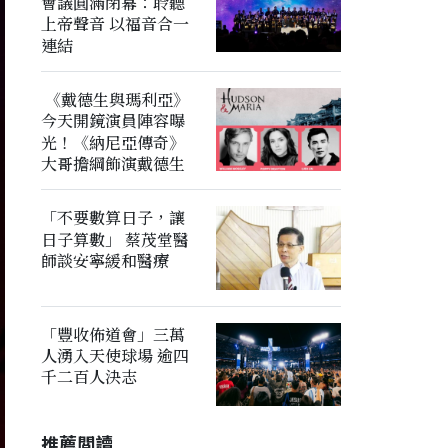
會議圓滿閉幕：聆聽
上帝聲音 以福音合一
連結
《戴德生與瑪利亞》
今天開鏡演員陣容曝
光！《納尼亞傳奇》
大哥擔綱飾演戴德生
「不要數算日子，讓
日子算數」 蔡茂堂醫
師談安寧緩和醫療
「豐收佈道會」三萬
人湧入天使球場 逾四
千二百人決志
推薦閲讀