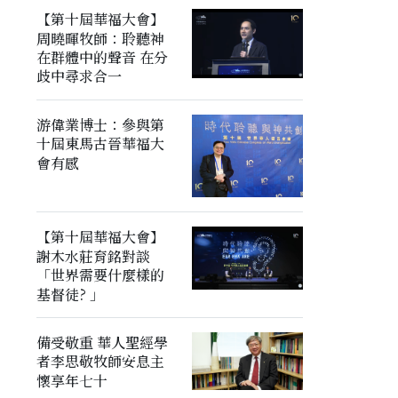
【第十屆華福大會】
周曉暉牧師：聆聽神
在群體中的聲音 在分
歧中尋求合一
游偉業博士：參與第
十屆東馬古晉華福大
會有感
【第十屆華福大會】
謝木水莊育銘對談
「世界需要什麼樣的
基督徒? 」
備受敬重 華人聖經學
者李思敬牧師安息主
懷享年七十