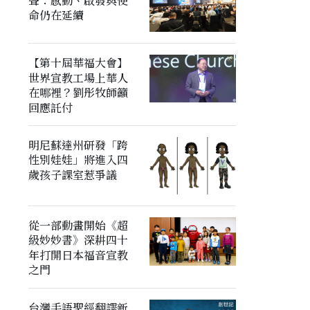
聲：感動、啟發與使
命仍在延續
【第十屆華福大會】
世界宣教工場上華人
在哪裡？劉彤牧師籲
回應託付
明尼蘇達州研發「跨
性別娃娃」將進入四
歲孩子課室惹爭議
從一部動畫開始《超
級妙妙書》深耕四十
年打開日本福音宣教
之門
台灣手語聖經翻譯新