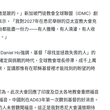
是跛的。」新加坡門徒教會全球聯盟（IDMC）創
an）表示，「我對2027年在悉尼舉辦的亞太宣教大會充
自都能盡一份力——有人撒種，有人澆灌，有人收
）。」
Daniel Ho強調，基督「尋找並拯救失喪的人」的
不確定與挑戰的時代，全球教會增長停滯，成千上萬
來，宣講那惟有在耶穌基督裡才能找到的盼望的時
ville認為，此次大會回應了印度及亞太各地教會重燃福音
福音，中國則在AD63年第一次聽到基督的好消息。
的人未曾聽聞福音。這正是我對悉尼大會滿懷期待