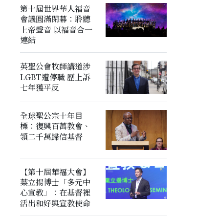
第十屆世界華人福音
會議圓滿閉幕：聆聽
上帝聲音 以福音合一
連結
英聖公會牧師講道涉
LGBT遭停職 歷上訴
七年獲平反
全球聖公宗十年目
標：復興百萬教會、
領二千萬歸信基督
【第十屆華福大會】
葉立揚博士「多元中
心宣教」：在基督裡
活出和好與宣教使命