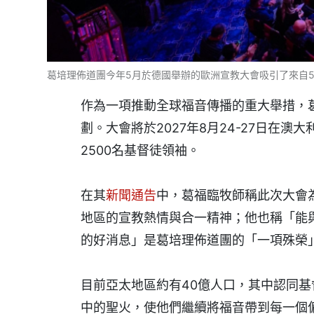
葛培理佈道團今年5月於德國舉辦的歐洲宣教大會吸引了來自55個
作為一項推動全球福音傳播的重大舉措，
劃。大會將於2027年8月24-27日在
2500名基督徒領袖。
在其
新聞通告
中，葛福臨牧師稱此次大會
地區的宣教熱情與合一精神；他也稱「能
的好消息」是葛培理佈道團的「一項殊榮
目前亞太地區約有40億人口，其中認同基
中的聖火，使他們繼續將福音帶到每一個