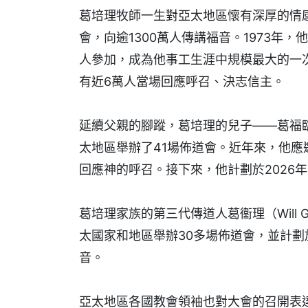
葛培理牧師一生對亞太地區懷有深厚的情
會，向逾1300萬人傳講福音。1973年
人參加，成為他事工生涯中規模最大的一次
有近6萬人當場回應呼召、決志信主。
延續父親的腳蹤，葛培理的兒子——葛福臨牧師（
太地區舉辦了41場佈道會。近年來，他
回應神的呼召。接下來，他計劃於2026
葛培理家族的第三代傳道人葛衞理（Will
太國家和地區舉辦30多場佈道會，並計劃
音。
亞太地區各國教會領袖也對大會的召開表