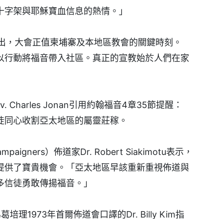
十字架與耶穌寶血信息的熱情。」
eng指出，大會正值柬埔寨及本地區教會的關鍵時刻。
以行動將福音帶入社區。真正的宣教始於人們在家
」
Charles Jonan引用約翰福音4章35節提醒：
徒同心收割亞太地區的屬靈莊稼。
igners）佈道家Dr. Robert Siakimotu表示，
提供了寶貴機會。「亞太地區早該重新重視佈道與
多信徒勇敢傳揚福音。」
1973年首爾佈道會口譯的Dr. Billy Kim指