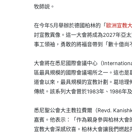
牧師説。
在今年5月舉辦於德國柏林的「
歐洲宣教
討宣教異像。這一大會將成為2027年亞
事工領袖，勇敢的將福音帶到「數十億尚
大會將在悉尼國際會議中心（International 
區最具規模的國際會議場所之一。這也是
道會以來，最具規模的宣教計劃。葛培理佈
傳統。該系列大會曾於1983年、1986年
悉尼聖公會大主教拉費爾（Revd. Kanis
嘉賓。他表示：「作為親身參與柏林大會的
宣教大會深感欣喜。柏林大會讓我們燃起