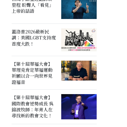
里程 盼聾人「看見」
上帝的話語
蓋洛普2026最新民
調：美國LGBT支持度
首度大跌！
【第十屆華福大會】
華理克肯定華福運動
祈願以合一向世界見
證福音
【第十屆華福大會】
國際教會逆勢成長 吳
錦波牧師：年青人在
尋找新的教會文化！