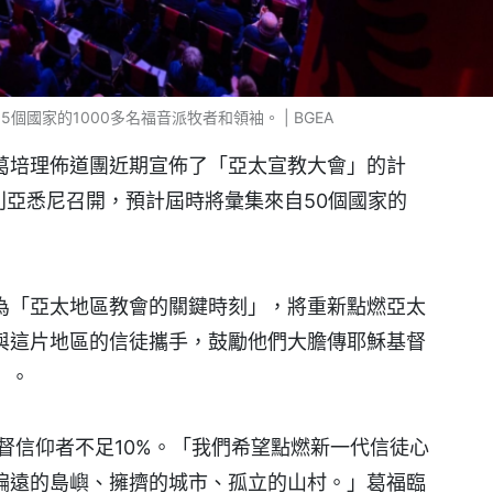
國家的1000多名福音派牧者和領袖。 | BGEA
葛培理佈道團近期宣佈了「亞太宣教大會」的計
澳大利亞悉尼召開，預計屆時將彙集來自50個國家的
為「亞太地區教會的關鍵時刻」，將重新點燃亞太
與這片地區的信徒攜手，鼓勵他們大膽傳耶穌基督
」。
督信仰者不足10%。「我們希望點燃新一代信徒心
偏遠的島嶼、擁擠的城市、孤立的山村。」葛福臨