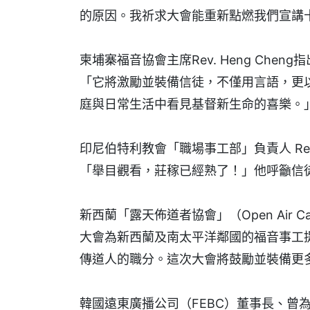
的原因。我祈求大會能重新點燃我們宣講
柬埔寨福音協會主席Rev. Heng Ch
「它將激勵並裝備信徒，不僅用言語，更
庭與日常生活中看見基督新生命的喜樂。
印尼伯特利教會「職場事工部」負責人 Rev. 
「舉目觀看，莊稼已經熟了！」他呼籲信
新西蘭「露天佈道者協會」（Open Air Campa
大會為新西蘭及南太平洋鄰國的福音事工
傳道人的職分。這次大會將鼓勵並裝備更
韓國遠東廣播公司（FEBC）董事長、曾為葛培理