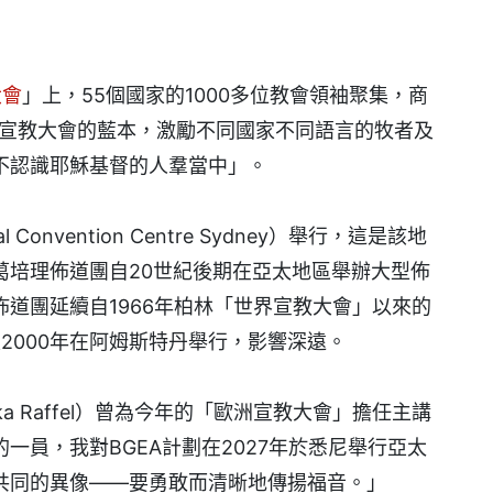
大會
」上，55個國家的1000多位教會領袖聚集，商
太宣教大會的藍本，激勵不同國家不同語言的牧者及
不認識耶穌基督的人羣當中」。
Convention Centre Sydney）舉行，這是該地
葛培理佈道團自20世紀後期在亞太地區舉辦大型佈
道團延續自1966年柏林「世界宣教大會」以來的
及2000年在阿姆斯特丹舉行，影響深遠。
hka Raffel）曾為今年的「歐洲宣教大會」擔任主講
一員，我對BGEA計劃在2027年於悉尼舉行亞太
共同的異像——要勇敢而清晰地傳揚福音。」