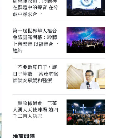
周曉暉牧師：聆聽神
在群體中的聲音 在分
歧中尋求合一
第十屆世界華人福音
會議圓滿閉幕：聆聽
上帝聲音 以福音合一
連結
「不要數算日子，讓
日子算數」 蔡茂堂醫
師談安寧緩和醫療
「豐收佈道會」三萬
人湧入天使球場 逾四
千二百人決志
推薦閲讀