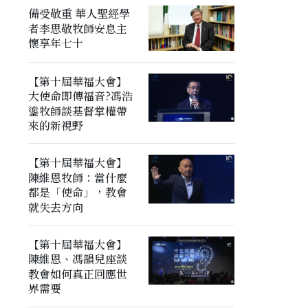
備受敬重 華人聖經學
者李思敬牧師安息主
懷享年七十
【第十屆華福大會】
大使命即傳福音?馮浩
鎏牧師談基督掌權帶
來的新視野
【第十屆華福大會】
陳維恩牧師：當什麼
都是「使命」，教會
就失去方向
【第十屆華福大會】
陳維恩、馮韻兒座談
教會如何真正回應世
界需要