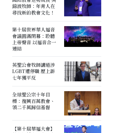
錦波牧師：年青人在
尋找新的教會文化！
第十屆世界華人福音
會議圓滿閉幕：聆聽
上帝聲音 以福音合一
連結
英聖公會牧師講道涉
LGBT遭停職 歷上訴
七年獲平反
全球聖公宗十年目
標：復興百萬教會、
領二千萬歸信基督
【第十屆華福大會】