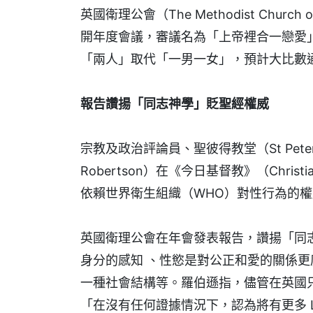
英國衛理公會（The Methodist Church o
開年度會議，審議名為「上帝裡合一戀愛」（God
「兩人」取代「一男一女」，預計大比數
報告讚揚「同志神學」貶聖經權威
宗教及政治評論員、聖彼得教堂（St Peters 
Robertson）在《今日基督教》（Chri
依賴世界衛生組織（WHO）對性行為的
英國衛理公會在年會發表報告，讚揚「同志神學」
身分的感知 、性慾是對公正和愛的關係
一種社會結構等。羅伯遜指，儘管在英國只
「在沒有任何證據情況下，認為將有更多 L