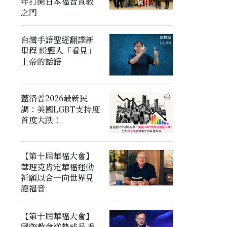
年打開日本福音宣教
之門
台灣手語聖經翻譯新
里程 盼聾人「看見」
上帝的話語
蓋洛普2026最新民
調：美國LGBT支持度
首度大跌！
【第十屆華福大會】
華理克肯定華福運動
祈願以合一向世界見
證福音
【第十屆華福大會】
國際教會逆勢成長 吳