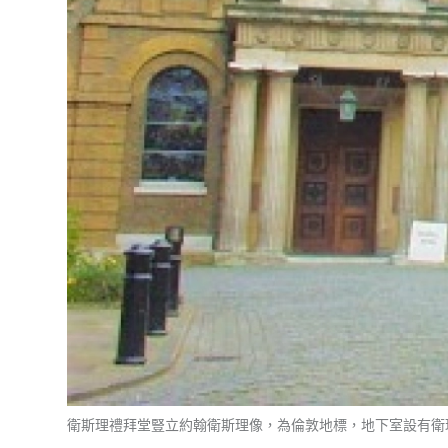
衛斯理禮拜堂豎立約翰衛斯理像，為倫敦地標，地下室設有衛