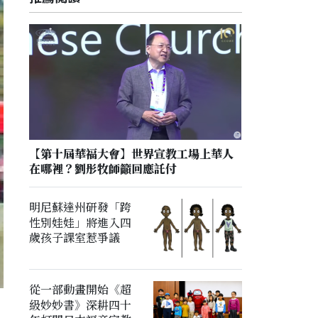
【第十屆華福大會】世界宣教工場上華人
在哪裡？劉彤牧師籲回應託付
明尼蘇達州研發「跨
性別娃娃」將進入四
歲孩子課室惹爭議
從一部動畫開始《超
級妙妙書》深耕四十