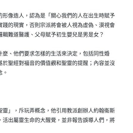
的形像造人，認為是「關心我們的人在出生時賦予
實踐的現實，否則宗派將會被人視為虛偽、漠視會
邏輯難道醫護、父母賦予初生嬰兒是男是女？
什麼、他們要求怎樣的生活來決定，包括同性婚
基於聖經對福音的價值觀和聖靈的提醒；內容並沒
念。
聖靈」，斥玩弄概念，他引用教派創辦人約翰衛斯
，活出屬靈生命的大醒覺，並非報告誤導人們，將