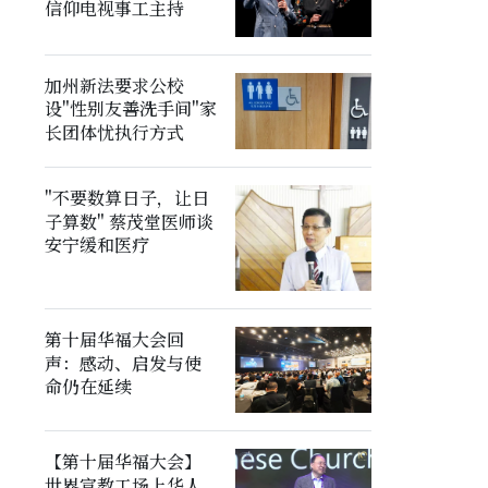
信仰电视事工主持
加州新法要求公校
设"性别友善洗手间"家
长团体忧执行方式
"不要数算日子，让日
子算数" 蔡茂堂医师谈
安宁缓和医疗
第十届华福大会回
声：感动、启发与使
命仍在延续
【第十届华福大会】
世界宣教工场上华人