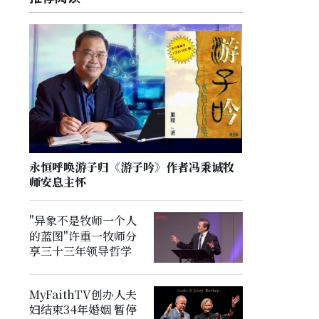
永恒呼唤游子归《游子吟》作者冯秉诚牧
师安息主怀
"异象不是牧师一个人
的蓝图"许重一牧师分
享三十三年领导哲学
MyFaithTV创办人夫
妇结束34年婚姻 暂停