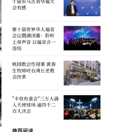
十届东马古晋华福大
会有感
第十届世界华人福音
会议圆满闭幕：聆听
上帝声音 以福音合一
连结
桃园教会性侵案 黄春
生牧师吁台湾长老教
会改革
"丰收布道会"三万人涌
入天使球场 逾四千二
百人决志
推荐阅读