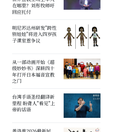
在哪里？刘彤牧师吁
回应托付
明尼苏达州研发"跨性
别娃娃"将进入四岁孩
子课室惹争议
从一部动画开始《超
级妙妙书》深耕四十
年打开日本福音宣教
之门
台湾手语圣经翻译新
里程 盼聋人"看见"上
帝的话语
盖洛普2026最新民