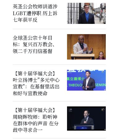
英圣公会牧师讲道涉
LGBT遭停职 历上诉
七年获平反
全球圣公宗十年目
标：复兴百万教会、
领二千万归信基督
【第十届华福大会】
叶立扬博士"多元中心
宣教"：在基督里活出
和好与宣教使命
【第十届华福大会】
周晓晖牧师：聆听神
在群体中的声音 在分
歧中寻求合一