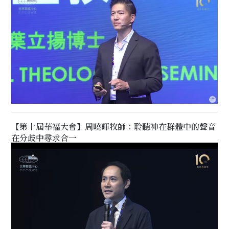
【第十屆華福大會】周曉暉牧師：聆聽神在群體中的聲音
在分歧中尋求合一