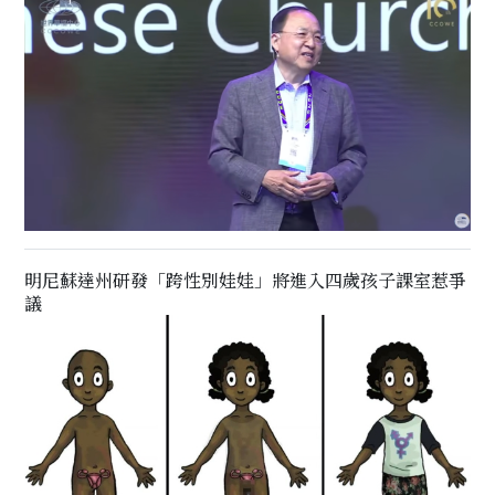
明尼蘇達州研發「跨性別娃娃」將進入四歲孩子課室惹爭
議