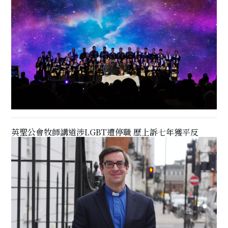
英聖公會牧師講道涉LGBT遭停職 歷上訴七年獲平反