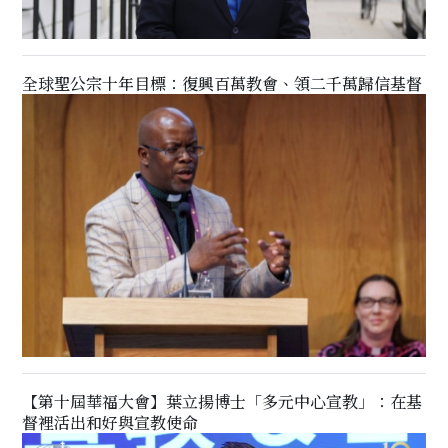
全球聖公宗十年目標：復興百萬教會、領二千萬歸信基督
【第十屆華福大會】葉立揚博士「多元中心宣教」：在基
督裡活出和好與宣教使命