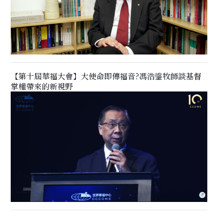
【第十屆華福大會】大使命即傳福音?馮浩鎏牧師談基督
掌權帶來的新視野