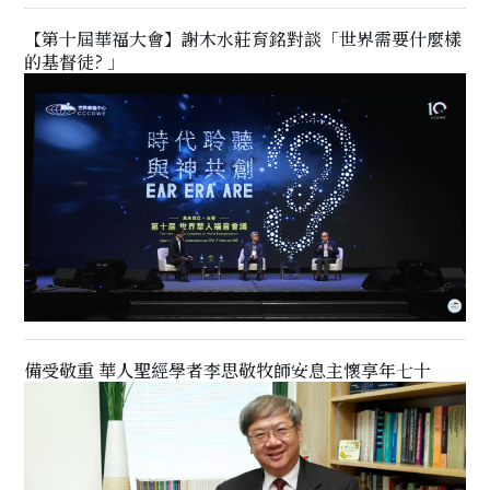
【第十屆華福大會】謝木水莊育銘對談「世界需要什麼樣
的基督徒? 」
備受敬重 華人聖經學者李思敬牧師安息主懷享年七十