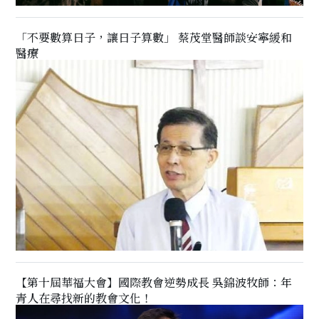
「不要數算日子，讓日子算數」 蔡茂堂醫師談安寧緩和
醫療
【第十屆華福大會】國際教會逆勢成長 吳錦波牧師：年
青人在尋找新的教會文化！