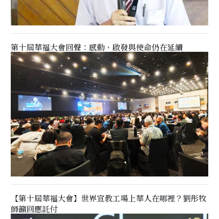
第十屆華福大會回聲：感動、啟發與使命仍在延續
【第十屆華福大會】世界宣教工場上華人在哪裡？劉彤牧
師籲回應託付