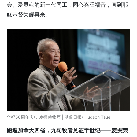
会、爱灵魂的新一代同工，同心兴旺福音，直到耶
稣基督荣耀再来。
华福50周年庆典 麦振荣牧师 | 基督日报/ Hudson Tsuei
跑遍加拿大四省，九旬牧者见证半世纪——麦振荣