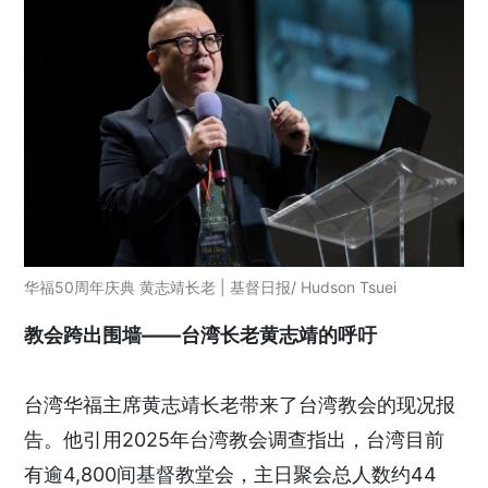
华福50周年庆典 黄志靖长老 | 基督日报/ Hudson Tsuei
教会跨出围墙——台湾长老黄志靖的呼吁
台湾华福主席黄志靖长老带来了台湾教会的现况报
告。他引用2025年台湾教会调查指出，台湾目前
有逾4,800间基督教堂会，主日聚会总人数约44