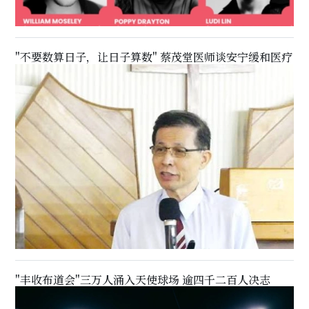
"不要数算日子，让日子算数" 蔡茂堂医师谈安宁缓和医疗
"丰收布道会"三万人涌入天使球场 逾四千二百人决志