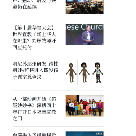
声：感动、启发与使
命仍在延续
【第十届华福大会】
世界宣教工场上华人
在哪里？刘彤牧师吁
回应托付
明尼苏达州研发"跨性
别娃娃"将进入四岁孩
子课室惹争议
从一部动画开始《超
级妙妙书》深耕四十
年打开日本福音宣教
之门
台湾手语圣经翻译新