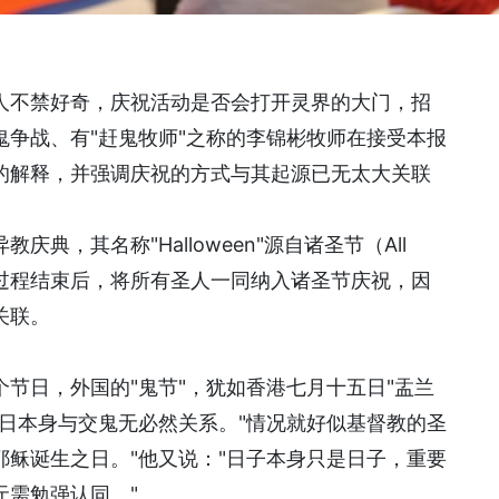
人不禁好奇，庆祝活动是否会打开灵界的大门，招
争战、有"赶鬼牧师"之称的李锦彬牧师在接受本报
的解释，并强调庆祝的方式与其起源已无太大关联
典，其名称"Halloween"源自诸圣节（All
在封圣过程结束后，将所有圣人一同纳入诸圣节庆祝，因
关联。
节日，外国的"鬼节"，犹如香港七月十五日"盂兰
日本身与交鬼无必然关系。"情况就好似基督教的圣
稣诞生之日。"他又说："日子本身只是日子，重要
无需勉强认同。"