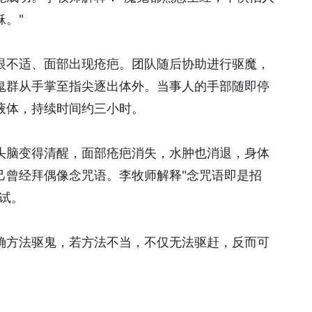
。"
眼不适、面部出现疮疤。团队随后协助进行驱魔，
鬼群从手掌至指尖逐出体外。当事人的手部随即停
液体，持续时间约三小时。
头脑变得清醒，面部疮疤消失，水肿也消退，身体
己曾经拜偶像念咒语。李牧师解释"念咒语即是招
试。
确方法驱鬼，若方法不当，不仅无法驱赶，反而可
。