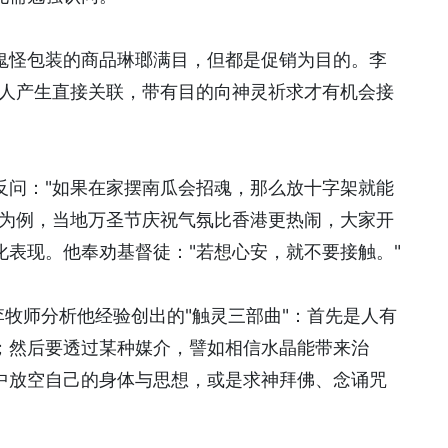
鬼怪包装的商品琳瑯满目，但都是促销为目的。李
与人产生直接关联，带有目的向神灵祈求才有机会接
反问："如果在家摆南瓜会招魂，那么放十字架就能
美为例，当地万圣节庆祝气氛比香港更热闹，大家开
表现。他奉劝基督徒："若想心安，就不要接触。"
李牧师分析他经验创出的"触灵三部曲"：首先是人有
；然后要透过某种媒介，譬如相信水晶能带来治
中放空自己的身体与思想，或是求神拜佛、念诵咒