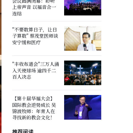
会议圆满闭幕：聆听
上帝声音 以福音合一
连结
"不要数算日子，让日
子算数" 蔡茂堂医师谈
安宁缓和医疗
"丰收布道会"三万人涌
入天使球场 逾四千二
百人决志
【第十届华福大会】
国际教会逆势成长 吴
锦波牧师：年青人在
寻找新的教会文化！
推荐阅读