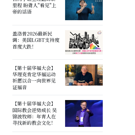
里程 盼聋人"看见"上
帝的话语
盖洛普2026最新民
调：美国LGBT支持度
首度大跌！
【第十届华福大会】
华理克肯定华福运动
祈愿以合一向世界见
证福音
【第十届华福大会】
国际教会逆势成长 吴
锦波牧师：年青人在
寻找新的教会文化！