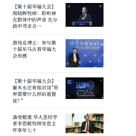
【第十届华福大会】
周晓晖牧师：聆听神
在群体中的声音 在分
歧中寻求合一
游伟业博士：参与第
十届东马古晋华福大
会有感
【第十届华福大会】
谢木水庄育铭对谈"世
界需要什么样的基督
徒? "
备受敬重 华人圣经学
者李思敬牧师安息主
怀享年七十