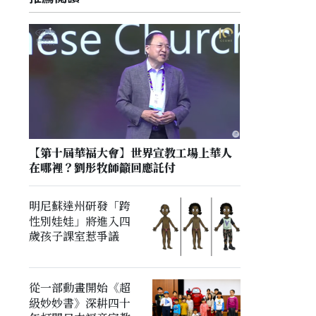
【第十屆華福大會】世界宣教工場上華人
在哪裡？劉彤牧師籲回應託付
明尼蘇達州研發「跨
性別娃娃」將進入四
歲孩子課室惹爭議
從一部動畫開始《超
級妙妙書》深耕四十