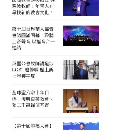
錦波牧師：年青人在
尋找新的教會文化！
第十屆世界華人福音
會議圓滿閉幕：聆聽
上帝聲音 以福音合一
連結
英聖公會牧師講道涉
LGBT遭停職 歷上訴
七年獲平反
全球聖公宗十年目
標：復興百萬教會、
領二千萬歸信基督
【第十屆華福大會】