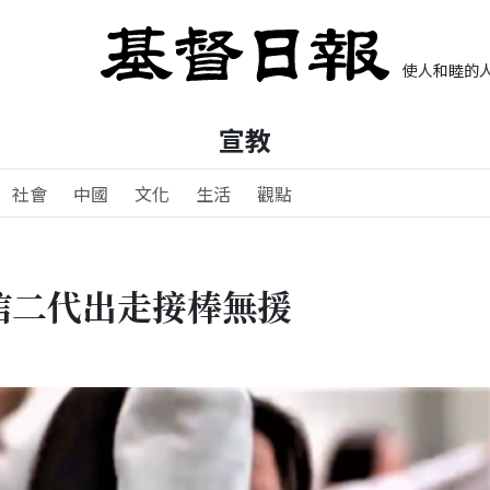
使人和睦的人
宣教
社會
中國
文化
生活
觀點
信二代出走接棒無援