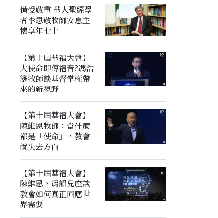
備受敬重 華人聖經學
者李思敬牧師安息主
懷享年七十
【第十屆華福大會】
大使命即傳福音?馮浩
鎏牧師談基督掌權帶
來的新視野
【第十屆華福大會】
陳維恩牧師：當什麼
都是「使命」，教會
就失去方向
【第十屆華福大會】
陳維恩、馮韻兒座談
教會如何真正回應世
界需要