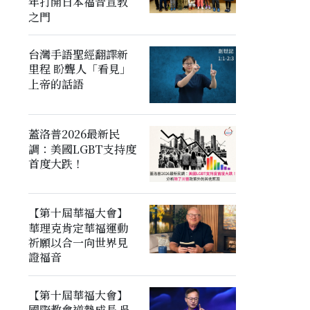
年打開日本福音宣教
之門
台灣手語聖經翻譯新
里程 盼聾人「看見」
上帝的話語
蓋洛普2026最新民
調：美國LGBT支持度
首度大跌！
【第十屆華福大會】
華理克肯定華福運動
祈願以合一向世界見
證福音
【第十屆華福大會】
國際教會逆勢成長 吳