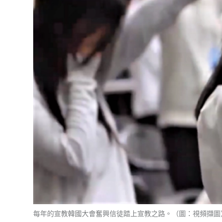
每年的宣教韓國大會奮興信徒踏上宣教之路。（圖：視頻擷圖