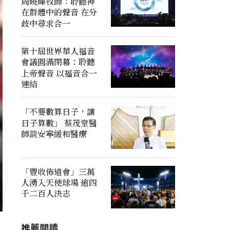
周曉暉牧師：聆聽神
在群體中的聲音 在分
歧中尋求合一
第十屆世界華人福音
會議圓滿閉幕：聆聽
上帝聲音 以福音合一
連結
「不要數算日子，讓
日子算數」 蔡茂堂醫
師談安寧緩和醫療
「豐收佈道會」三萬
人湧入天使球場 逾四
千二百人決志
推薦閲讀