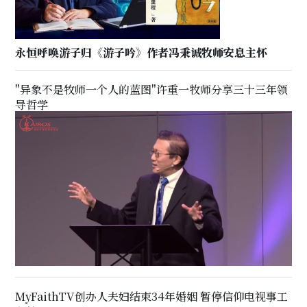
永恒呼唤游子归《游子吟》作者冯秉诚牧师安息主怀
"异象不是牧师一个人的蓝图"许重一牧师分享三十三年领
导哲学
MyFaithTV创办人夫妇结束34年婚姻 暂停信仰电视事工