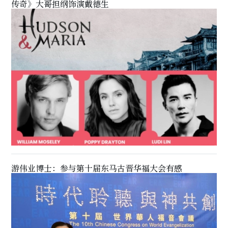
传奇》大哥担纲饰演戴德生
游伟业博士：参与第十届东马古晋华福大会有感