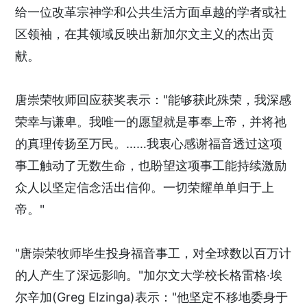
给一位改革宗神学和公共生活方面卓越的学者或社
区领袖，在其领域反映出新加尔文主义的杰出贡
献。
唐崇荣牧师回应获奖表示："能够获此殊荣，我深感
荣幸与谦卑。我唯一的愿望就是事奉上帝，并将祂
的真理传扬至万民。……我衷心感谢福音透过这项
事工触动了无数生命，也盼望这项事工能持续激励
众人以坚定信念活出信仰。一切荣耀单单归于上
帝。"
"唐崇荣牧师毕生投身福音事工，对全球数以百万计
的人产生了深远影响。"加尔文大学校长格雷格·埃
尔辛加(Greg Elzinga)表示："他坚定不移地委身于