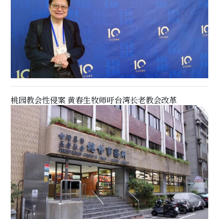
桃园教会性侵案 黄春生牧师吁台湾长老教会改革