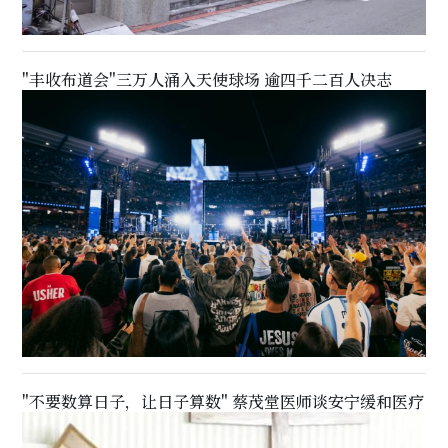
"丰收布道会"三万人涌入天使球场 逾四千二百人决志
"不要数算日子，让日子算数" 蔡茂堂医师谈安宁缓和医疗