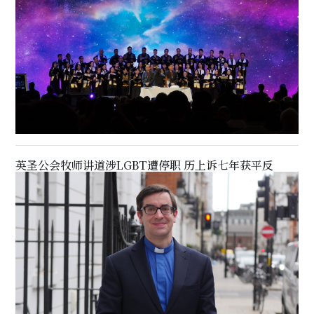
英圣公会牧师讲道涉LGBT遭停职 历上诉七年获平反