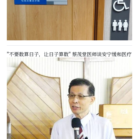
"不要数算日子，让日子算数" 蔡茂堂医师谈安宁缓和医疗