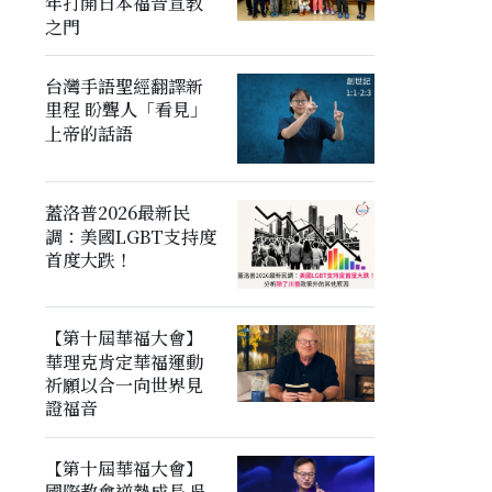
年打開日本福音宣教
之門
台灣手語聖經翻譯新
里程 盼聾人「看見」
上帝的話語
蓋洛普2026最新民
調：美國LGBT支持度
首度大跌！
【第十屆華福大會】
華理克肯定華福運動
祈願以合一向世界見
證福音
【第十屆華福大會】
國際教會逆勢成長 吳