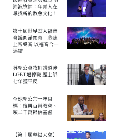
錦波牧師：年青人在
尋找新的教會文化！
第十屆世界華人福音
會議圓滿閉幕：聆聽
上帝聲音 以福音合一
連結
英聖公會牧師講道涉
LGBT遭停職 歷上訴
七年獲平反
全球聖公宗十年目
標：復興百萬教會、
領二千萬歸信基督
【第十屆華福大會】