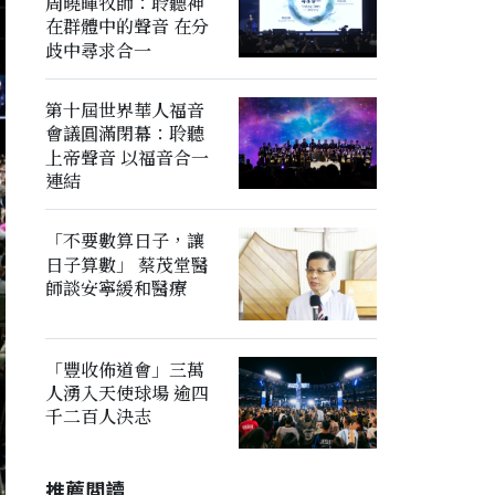
周曉暉牧師：聆聽神
在群體中的聲音 在分
歧中尋求合一
第十屆世界華人福音
會議圓滿閉幕：聆聽
上帝聲音 以福音合一
連結
「不要數算日子，讓
日子算數」 蔡茂堂醫
師談安寧緩和醫療
「豐收佈道會」三萬
人湧入天使球場 逾四
千二百人決志
推薦閲讀