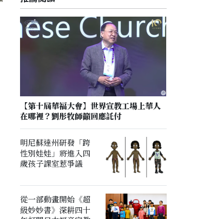
【第十屆華福大會】世界宣教工場上華人
在哪裡？劉彤牧師籲回應託付
明尼蘇達州研發「跨
性別娃娃」將進入四
歲孩子課室惹爭議
從一部動畫開始《超
級妙妙書》深耕四十