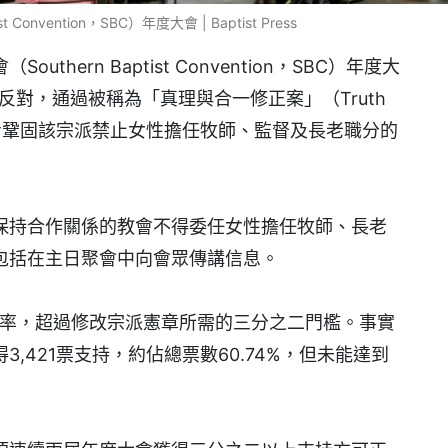
vention，SBC）年度大會 | Baptist Press
hern Baptist Convention，SBC）年度大
6票反對，通過被稱為「真理與合一修正案」（Truth
案，進一步鞏固該宗派禁止女性擔任牧師、監督及長老職分的
保持合作關係的教會不得委任女性擔任牧師、長老
包括在主日聚會中向會眾傳講信息。
支持率，超過修改宗派憲章所需的三分之二門檻。事實
,421票支持，約佔總票數60.74%，但未能達到