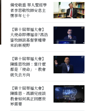
備受敬重 華人聖經學
者李思敬牧師安息主
懷享年七十
【第十屆華福大會】
大使命即傳福音?馮浩
鎏牧師談基督掌權帶
來的新視野
【第十屆華福大會】
陳維恩牧師：當什麼
都是「使命」，教會
就失去方向
【第十屆華福大會】
陳維恩、馮韻兒座談
教會如何真正回應世
界需要